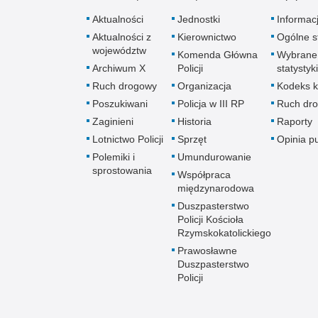
Aktualności
Jednostki
Informac
Aktualności z
Kierownictwo
Ogólne st
województw
Komenda Główna
Wybrane
Archiwum X
Policji
statystyki
Ruch drogowy
Organizacja
Kodeks k
Poszukiwani
Policja w III RP
Ruch dr
Zaginieni
Historia
Raporty
Lotnictwo Policji
Sprzęt
Opinia p
Polemiki i
Umundurowanie
sprostowania
Współpraca
międzynarodowa
Duszpasterstwo
Policji Kościoła
Rzymskokatolickiego
Prawosławne
Duszpasterstwo
Policji