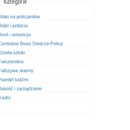
Kategorie
Ataki na policjantów
Bójki i pobicia
Broń i amunicja
Centralne Biuro Śledcze Policji
Dzieła sztuki
Fałszerstwa
Fałszywe alarmy
Handel ludźmi
Jakość i zarządzanie
Kadry
Kobiety w Policji
Korupcja
Kradzież