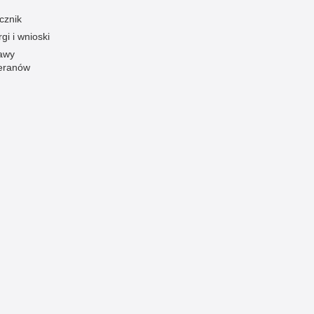
cznik
Ofiarni i odważni
gi i wnioski
Opinia publiczna
awy
Oszustwa
eranów
Pedofilia, pornografia dziecięca
Piractwo przemysłowe
Podrabianie znaków towarowych
Pogryzienia przez psy
Polemiki i sprostowania
Policja inaczej
Policjant z pasją
Porwania
Pożary i podpalenia
Pranie brudnych pieniędzy
Prawa człowieka