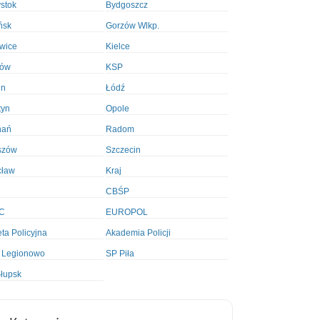
ystok
Bydgoszcz
ńsk
Gorzów Wlkp.
wice
Kielce
ków
KSP
in
Łódź
tyn
Opole
nań
Radom
szów
Szczecin
cław
Kraj
CBŚP
C
EUROPOL
ta Policyjna
Akademia Policji
 Legionowo
SP Piła
łupsk