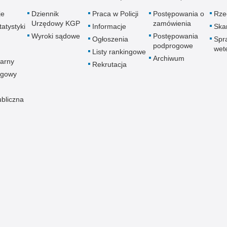
je
Dziennik
Praca w Policji
Postępowania o
Rze
Urzędowy KGP
zamówienia
atystyki
Informacje
Skar
Wyroki sądowe
Postępowania
Ogłoszenia
Spr
podprogowe
wet
Listy rankingowe
Archiwum
arny
Rekrutacja
ogowy
ubliczna