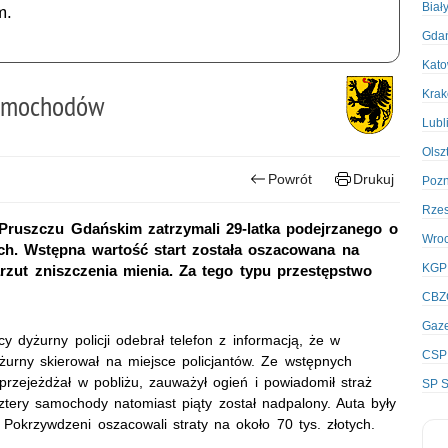
Biał
m.
Gda
Kato
Kra
samochodów
Lubl
Olsz
Powrót
Drukuj
Poz
Rze
Pruszczu Gdańskim zatrzymali 29-latka podejrzanego o
Wro
h. Wstępna wartość start została oszacowana na
KGP
arzut zniszczenia mienia. Za tego typu przestępstwo
CBZ
Gaze
 dyżurny policji odebrał telefon z informacją, że w
CSP
urny skierował na miejsce policjantów. Ze wstępnych
przejeżdżał w pobliżu, zauważył ogień i powiadomił straż
SP S
ztery samochody natomiast piąty został nadpalony. Auta były
 Pokrzywdzeni oszacowali straty na około 70 tys. złotych.