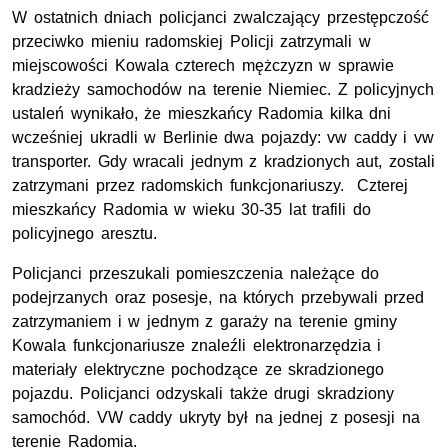
W ostatnich dniach policjanci zwalczający przestępczość
przeciwko mieniu radomskiej Policji zatrzymali w
miejscowości Kowala czterech mężczyzn w sprawie
kradzieży samochodów na terenie Niemiec. Z policyjnych
ustaleń wynikało, że mieszkańcy Radomia kilka dni
wcześniej ukradli w Berlinie dwa pojazdy: vw caddy i vw
transporter. Gdy wracali jednym z kradzionych aut, zostali
zatrzymani przez radomskich funkcjonariuszy. Czterej
mieszkańcy Radomia w wieku 30-35 lat trafili do
policyjnego aresztu.
Policjanci przeszukali pomieszczenia należące do
podejrzanych oraz posesje, na których przebywali przed
zatrzymaniem i w jednym z garaży na terenie gminy
Kowala funkcjonariusze znaleźli elektronarzędzia i
materiały elektryczne pochodzące ze skradzionego
pojazdu. Policjanci odzyskali także drugi skradziony
samochód. VW caddy ukryty był na jednej z posesji na
terenie Radomia.