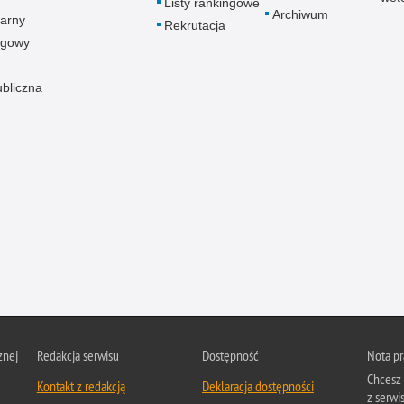
Listy rankingowe
Archiwum
arny
Rekrutacja
ogowy
ubliczna
znej
Redakcja serwisu
Dostępność
Nota p
Chcesz 
Kontakt z redakcją
Deklaracja dostępności
z serwis