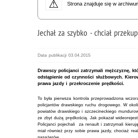
Strona znajduje się w archiwu
Jechał za szybko - chciał przekup
Data publikacji 03.04.2015
Drawscy policjanci zatrzymali mężczyznę, k
odstąpienie od czynności służbowych. Kiero
prawa jazdy i przekroczenie prędkości.
To była pierwsza kontrola przeprowadzona wczora
policjantów drawskiego ruchu drogowego. W okoli
powiatów drawskiego i szczecineckiego mundurowi
ze zbyt dużą prędkością. Jak pokazał wideorejestr
Policjanci pojechali za renault i zatrzymali kieru
miał również przy sobie prawa jazdy, chociaż rea
pasażerów.