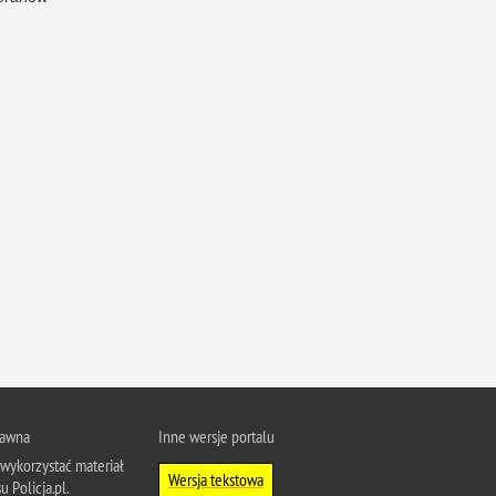
Ofiarni i odważni
Opinia publiczna
Oszustwa
Pedofilia, pornografia dziecięca
Piractwo przemysłowe
Podrabianie znaków towarowych
Pogryzienia przez psy
Polemiki i sprostowania
Policja inaczej
Policjant z pasją
Porwania
Pożary i podpalenia
rawna
Inne wersje portalu
Pranie brudnych pieniędzy
wykorzystać materiał
Wersja tekstowa
Prawa człowieka
u Policja.pl.