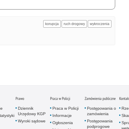
korupcja
ruch drogowy
wykroczenia
Prawo
Praca w Policji
Zamówienia publiczne
Kontak
je
Dziennik
Praca w Policji
Postępowania o
Rze
Urzędowy KGP
zamówienia
atystyki
Informacje
Skar
Wyroki sądowe
Postępowania
Ogłoszenia
Spr
podprogowe
wet