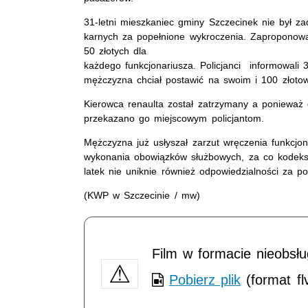
31-letni mieszkaniec gminy Szczecinek nie był 
karnych za popełnione wykroczenia. Zaproponował
50 złotych dla
każdego funkcjonariusza. Policjanci informowali 3
mężczyzna chciał postawić na swoim i 100 złotow
Kierowca renaulta został zatrzymany a ponieważ 
przekazano go miejscowym policjantom.
Mężczyzna już usłyszał zarzut wręczenia funkcjo
wykonania obowiązków służbowych, za co kodeks 
latek nie uniknie również odpowiedzialności za p
(KWP w Szczecinie / mw)
Film w formacie nieobsł
Pobierz plik
(format fl