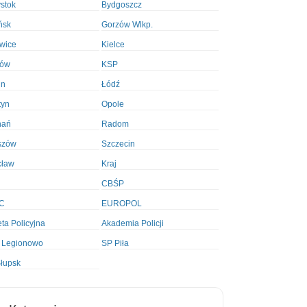
ystok
Bydgoszcz
ńsk
Gorzów Wlkp.
wice
Kielce
ków
KSP
in
Łódź
tyn
Opole
nań
Radom
szów
Szczecin
cław
Kraj
CBŚP
C
EUROPOL
ta Policyjna
Akademia Policji
 Legionowo
SP Piła
łupsk