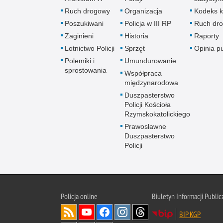
Ruch drogowy
Organizacja
Kodeks k
Poszukiwani
Policja w III RP
Ruch dr
Zaginieni
Historia
Raporty
Lotnictwo Policji
Sprzęt
Opinia p
Polemiki i
Umundurowanie
sprostowania
Współpraca
międzynarodowa
Duszpasterstwo
Policji Kościoła
Rzymskokatolickiego
Prawosławne
Duszpasterstwo
Policji
Policja
online
Biuletyn Informacji Public
BIP KGP