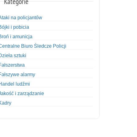
Kategorie
Ataki na policjantów
Bójki i pobicia
Broń i amunicja
Centralne Biuro Śledcze Policji
Dzieła sztuki
Fałszerstwa
Fałszywe alarmy
Handel ludźmi
Jakość i zarządzanie
Kadry
Kobiety w Policji
Korupcja
Kradzież