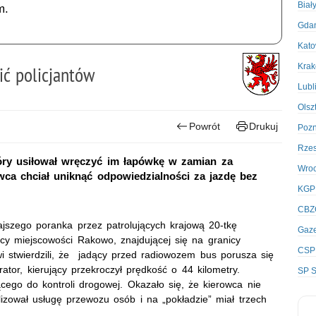
Biał
m.
Gda
Kato
Kra
ić policjantów
Lubl
Olsz
Powrót
Drukuj
Poz
Rze
tóry usiłował wręczyć im łapówkę w zamian za
Wro
wca chciał uniknąć odpowiedzialności za jazdę bez
KGP
CBZ
jszego poranka przez patrolujących krajową 20-tkę
Gaze
cy miejscowości Rakowo, znajdującej się na granicy
CSP
 stwierdzili, że jadący przed radiowozem bus porusza się
ator, kierujący przekroczył prędkość o 44 kilometry.
SP S
jącego do kontroli drogowej. Okazało się, że kierowca nie
lizował usługę przewozu osób i na „pokładzie” miał trzech