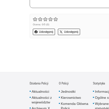
Ocena: 0/5 (0)
Udostępnij
Udostępnij
Działania Policji
O Policji
Statystyka
Aktualności
Jednostki
Informac
Aktualności z
Kierownictwo
Ogólne st
województw
Komenda Główna
Wybrane
Archiwum X
Policji
statystyki