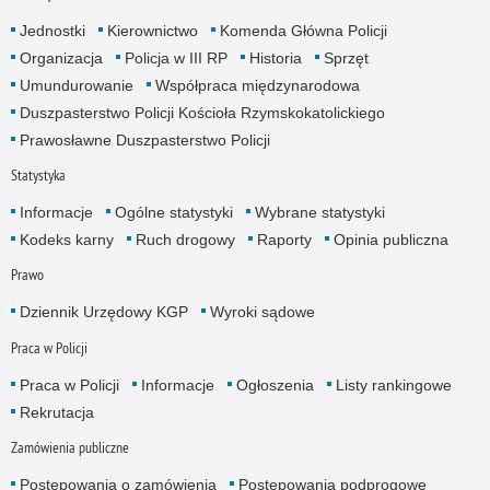
Jednostki
Kierownictwo
Komenda Główna Policji
Organizacja
Policja w III RP
Historia
Sprzęt
Umundurowanie
Współpraca międzynarodowa
Duszpasterstwo Policji Kościoła Rzymskokatolickiego
Prawosławne Duszpasterstwo Policji
Statystyka
Informacje
Ogólne statystyki
Wybrane statystyki
Kodeks karny
Ruch drogowy
Raporty
Opinia publiczna
Prawo
Dziennik Urzędowy KGP
Wyroki sądowe
Praca w Policji
Praca w Policji
Informacje
Ogłoszenia
Listy rankingowe
Rekrutacja
Zamówienia publiczne
Postępowania o zamówienia
Postępowania podprogowe