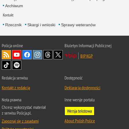
Archiwum
Kontakt
Rzecznik
Skargi i wnioski
Sprawy weteranów
Policja
online
Biuletyn Informacji Publicznej
BIP KGP
Redakcja serwisu
Dostępność
Kontakt z redakcją
Deklaracja dostępności
Nota prawna
Inne wersje portalu
Chcesz wykorzystać materiał
Wersja tekstowa
z serwisu Policja.pl.
About Polish Police
Zapoznaj się z zasadami
Polityka prywatności