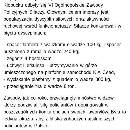
Kłobucku odbyły się VI Ogólnopolskie Zawody
Policyjnych Siłaczy. Głównym celem imprezy jest
popularyzacja dyscyplin siłowych oraz aktywności
ruchowej wśród funkcjonariuszy. Siłacze konkurowali w
pięciu dyscyplinach:
- spacer farmera z walizkami o wadze 100 kg i spacer
buszmena z ramą o wadze 240 kg,
- zegar z 4 hostessami,
- uchwyt Herkulesa - utrzymywanie w górze
umieszczonego na platformie samochodu KIA Ceed,
- wyciskanie platformy z quadem o wadze 300 kg,
- przeciąganie tira o wadze 8 ton.
Zawody, jak co roku, przyciągnęły mnóstwo widzów,
którzy podziwiali siłę policjantów i dopingowali w
poszczególnych konkurencjach swoich faworytów. Była to
jedyna okazja, aby z bliska zobaczyć najsilniejszych
policjantów w Polsce.