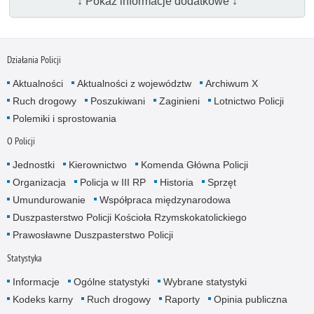
↓ Pokaż informacje dodatkowe ↓
Działania Policji
Aktualności
Aktualności z województw
Archiwum X
Ruch drogowy
Poszukiwani
Zaginieni
Lotnictwo Policji
Polemiki i sprostowania
O Policji
Jednostki
Kierownictwo
Komenda Główna Policji
Organizacja
Policja w III RP
Historia
Sprzęt
Umundurowanie
Współpraca międzynarodowa
Duszpasterstwo Policji Kościoła Rzymskokatolickiego
Prawosławne Duszpasterstwo Policji
Statystyka
Informacje
Ogólne statystyki
Wybrane statystyki
Kodeks karny
Ruch drogowy
Raporty
Opinia publiczna