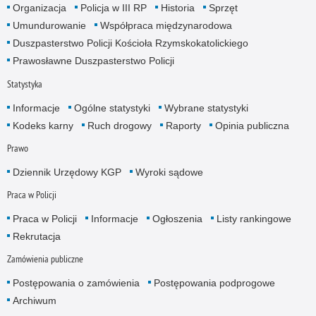
Organizacja
Policja w III RP
Historia
Sprzęt
Umundurowanie
Współpraca międzynarodowa
Duszpasterstwo Policji Kościoła Rzymskokatolickiego
Prawosławne Duszpasterstwo Policji
Statystyka
Informacje
Ogólne statystyki
Wybrane statystyki
Kodeks karny
Ruch drogowy
Raporty
Opinia publiczna
Prawo
Dziennik Urzędowy KGP
Wyroki sądowe
Praca w Policji
Praca w Policji
Informacje
Ogłoszenia
Listy rankingowe
Rekrutacja
Zamówienia publiczne
Postępowania o zamówienia
Postępowania podprogowe
Archiwum