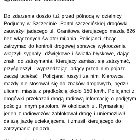
Do zdarzenia doszło tuż przed północą w dzielnicy
Podjuchy w Szczecinie. Partol szczecińskiej drogówki
zauważył jadącego ul. Granitową kierującego mazdą 626
bez włączonych świateł mijania. Policjanci chcąc
zatrzymać do kontroli drogowej sprawcę wykroczenia
włączyli sygnały dźwiękowe i światła błyskowe, dając
znaki do zatrzymania. Kierujący zamiast się zatrzymać,
przyśpieszył i wyprzedzając jadący przed nim pojazd
zaczął uciekać . Policjanci ruszyli za nim. Kierowca
mazdy nie stosował się do znaków drogowych, pędził
ulicami miasta z prędkością około 150 km/h. Policjanci z
drogówki przekazali drogą radiową informację o podjętym
pościgu innym patrolom. W okolicach ul. Rymarskiej
jeden z radiowozów zablokował drogę i uniemożliwił
dalszą jazdę uciekającemu i zmusił kierującego do
zatrzymania pojazdu.