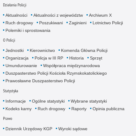
Działania Policji
Aktualności
Aktualności z województw
Archiwum X
Ruch drogowy
Poszukiwani
Zaginieni
Lotnictwo Policji
Polemiki i sprostowania
O Policji
Jednostki
Kierownictwo
Komenda Główna Policji
Organizacja
Policja w III RP
Historia
Sprzęt
Umundurowanie
Współpraca międzynarodowa
Duszpasterstwo Policji Kościoła Rzymskokatolickiego
Prawosławne Duszpasterstwo Policji
Statystyka
Informacje
Ogólne statystyki
Wybrane statystyki
Kodeks karny
Ruch drogowy
Raporty
Opinia publiczna
Prawo
Dziennik Urzędowy KGP
Wyroki sądowe