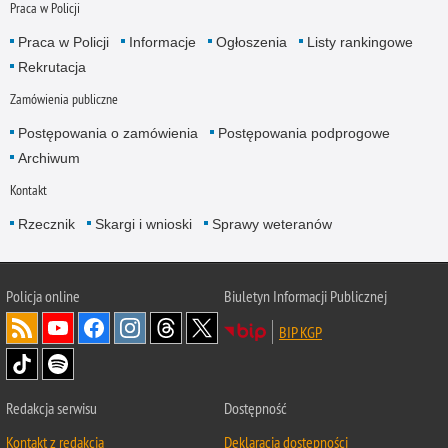
Praca w Policji
Praca w Policji
Informacje
Ogłoszenia
Listy rankingowe
Rekrutacja
Zamówienia publiczne
Postępowania o zamówienia
Postępowania podprogowe
Archiwum
Kontakt
Rzecznik
Skargi i wnioski
Sprawy weteranów
Policja
online
Biuletyn Informacji Publicznej
BIP KGP
Redakcja serwisu
Dostępność
Kontakt z redakcją
Deklaracja dostępności