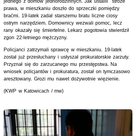
jednego z domów jednorodzinnych. Jak ustalili stróże
prawa, w mieszkaniu doszło do sprzeczki pomiędzy
braćmi. 19-latek zadał starszemu bratu liczne ciosy
ostrym narzędziem. Domownicy wezwali pomoc, lecz
rany okazały się śmiertelne. Lekarz pogotowia stwierdził
zgon 22-letniego mężczyzny.
Policjanci zatrzymali sprawcę w mieszkaniu. 19-latek
został już przesłuchany i usłyszał prokuratorskie zarzuty.
Przyznał się do zarzucanego mu przestępstwa. Na
wniosek policjantów i prokuratura, został on tymczasowo
aresztowany. Grozi mu nawet dożywotnie więzienie.
(KWP w Katowicach / mw)