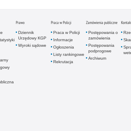
Prawo
Praca w Policji
Zamówienia publiczne
Kontak
je
Dziennik
Praca w Policji
Postępowania o
Rze
Urzędowy KGP
zamówienia
atystyki
Informacje
Skar
Wyroki sądowe
Postępowania
Ogłoszenia
Spr
podprogowe
wet
Listy rankingowe
Archiwum
arny
Rekrutacja
ogowy
ubliczna