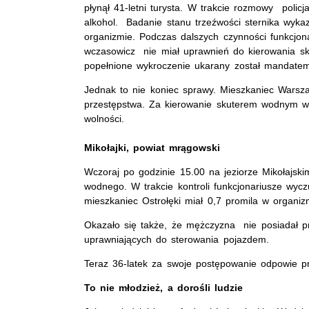
płynął 41-letni turysta. W trakcie rozmowy polic
alkohol. Badanie stanu trzeźwości sternika wykaz
organizmie. Podczas dalszych czynności funkcjonari
wczasowicz nie miał uprawnień do kierowania 
popełnione wykroczenie ukarany został mandate
Jednak to nie koniec sprawy. Mieszkaniec Warsz
przestępstwa. Za kierowanie skuterem wodnym w 
wolności.
Mikołajki, powiat mrągowski
Wczoraj po godzinie 15.00 na jeziorze Mikołajskim 
wodnego. W trakcie kontroli funkcjonariusze wycz
mieszkaniec Ostrołęki miał 0,7 promila w organiz
Okazało się także, że mężczyzna nie posiadał p
uprawniających do sterowania pojazdem.
Teraz 36-latek za swoje postępowanie odpowie 
To nie młodzież, a dorośli ludzie