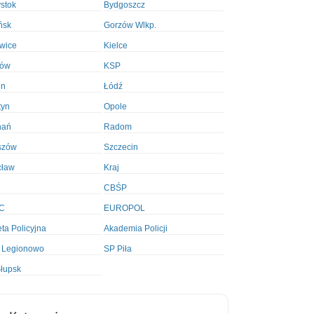
ystok
Bydgoszcz
ńsk
Gorzów Wlkp.
wice
Kielce
ków
KSP
in
Łódź
tyn
Opole
nań
Radom
szów
Szczecin
cław
Kraj
CBŚP
C
EUROPOL
ta Policyjna
Akademia Policji
 Legionowo
SP Piła
łupsk