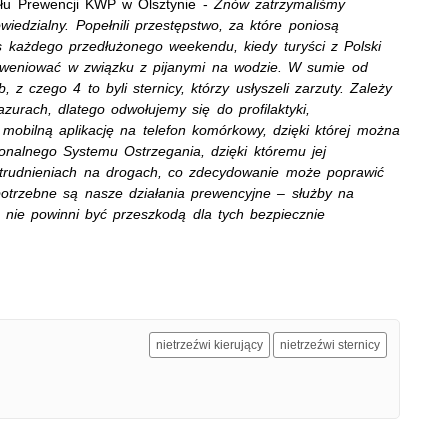
ału Prewencji KWP w Olsztynie -
Znów zatrzymaliśmy
iedzialny. Popełnili przestępstwo, za które poniosą
 każdego przedłużonego weekendu, kiedy turyści z Polski
rweniować w związku z pijanymi na wodzie. W sumie od
 z czego 4 to byli sternicy, którzy usłyszeli zarzuty. Zależy
rach, dlatego odwołujemy się do profilaktyki,
obilną aplikację na telefon komórkowy, dzięki której można
nalnego Systemu Ostrzegania, dzięki któremu jej
utrudnieniach na drogach, co zdecydowanie może poprawić
potrzebne są nasze działania prewencyjne – służby na
y nie powinni być przeszkodą dla tych bezpiecznie
nietrzeźwi kierujący
nietrzeźwi sternicy