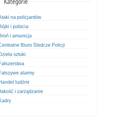
Kategorie
Ataki na policjantów
Bójki i pobicia
Broń i amunicja
Centralne Biuro Śledcze Policji
Dzieła sztuki
Fałszerstwa
Fałszywe alarmy
Handel ludźmi
Jakość i zarządzanie
Kadry
Kobiety w Policji
Korupcja
Kradzież