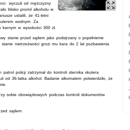
janci wyczuli od mężczyzny
ało blisko promil alkoholu w
usze ustalili, że 41-letni
skuterem wodnym. Za
m karnym w wysokości 300 zł.
awy stanie przed sądem jako podejrzany o popełnienie
stanie nietrzeźwości grozi mu kara do 2 lat pozbawienia
patrol policji zatrzymał do kontroli sternika skutera
uli od 36-latka alkohol. Badanie alkomatem potwierdziło, że
mie.
rzy sobie obowiązkowych podczas kontroli dokumentów
przed sądem.