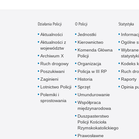
Działania Policji
O Policji
Statystyka
Aktualności
Jednostki
Informac
Aktualności z
Kierownictwo
Ogólne st
województw
Komenda Główna
Wybrane
Archiwum X
Policji
statystyki
Ruch drogowy
Organizacja
Kodeks k
Poszukiwani
Policja w III RP
Ruch dr
Zaginieni
Historia
Raporty
Lotnictwo Policji
Sprzęt
Opinia p
Polemiki i
Umundurowanie
sprostowania
Współpraca
międzynarodowa
Duszpasterstwo
Policji Kościoła
Rzymskokatolickiego
Prawosławne