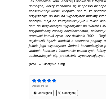
Jak powiedział kom. Andrzej Lubowiecki z Wydzi
dorosłych, którzy zachowali się w sposób nieodpow
konsekwencje karne. Niepokoi nas to, że podczas
przyjeżdżają do nas na wypoczynek musimy inte
początku maja br. zatrzymaliśmy już 5 takich osób,
nam na bezpiecznym wypoczynku na Warmii i Mazu
przypominamy zasady bezpieczeństwa, polecamy m
uratować komuś życie, czy działanie RSO – Regio
użytkownik będzie wiedział o zmianach pogody, 
jakość jego wypoczynku. Jednak bezapelacyjnie 
wodach, kontrole i interwencje wobec tych, którz
zachowujących się, prawdziwie wypoczywających.
(KWP w Olsztynie / mj)
Ocena: 5/5 (1)
Udostępnij
Udostępnij