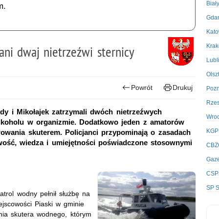
Biał
m.
Gda
Kato
Kra
ni dwaj nietrzeźwi sternicy
Lubl
Olsz
Powrót
Drukuj
Poz
Rze
dy i Mikołajek zatrzymali dwóch nietrzeźwych
Wro
 alkoholu w organizmie. Dodatkowo jeden z amatorów
KGP
owania skuterem. Policjanci przypominają o zasadach
ość, wiedza i umiejętności poświadczone stosownymi
CBZ
Gaze
CSP
SP S
atrol wodny pełnił służbę na
ejscowości Piaski w gminie
nia skutera wodnego, którym