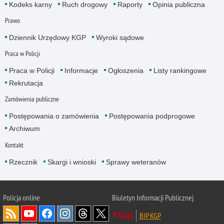
Kodeks karny
Ruch drogowy
Raporty
Opinia publiczna
Prawo
Dziennik Urzędowy KGP
Wyroki sądowe
Praca w Policji
Praca w Policji
Informacje
Ogłoszenia
Listy rankingowe
Rekrutacja
Zamówienia publiczne
Postępowania o zamówienia
Postępowania podprogowe
Archiwum
Kontakt
Rzecznik
Skargi i wnioski
Sprawy weteranów
Policja
online
Biuletyn Informacji Publicznej
BIP KGP