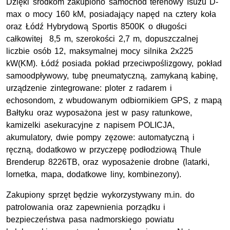
Dzięki środkom zakupiono samochód terenowy Isuzu D-
max o mocy 160 kM, posiadający napęd na cztery koła
oraz Łódź Hybrydową Sportis 8500K o długości
całkowitej 8,5 m, szerokości 2,7 m, dopuszczalnej
liczbie osób 12, maksymalnej mocy silnika 2x225
kW(KM). Łódź posiada pokład przeciwpoślizgowy, pokład
samoodpływowy, tubę pneumatyczną, zamykaną kabinę,
urządzenie zintegrowane: ploter z radarem i
echosondom, z wbudowanym odbiornikiem GPS, z mapą
Bałtyku oraz wyposażona jest w pasy ratunkowe,
kamizelki asekuracyjne z napisem POLICJA,
akumulatory, dwie pompy zęzowe: automatyczną i
ręczną, dodatkowo w przyczepę podłodziową Thule
Brenderup 8226TB, oraz wyposażenie drobne (latarki,
lornetka, mapa, dodatkowe liny, kombinezony).
Zakupiony sprzęt będzie wykorzystywany m.in. do
patrolowania oraz zapewnienia porządku i
bezpieczeństwa pasa nadmorskiego powiatu