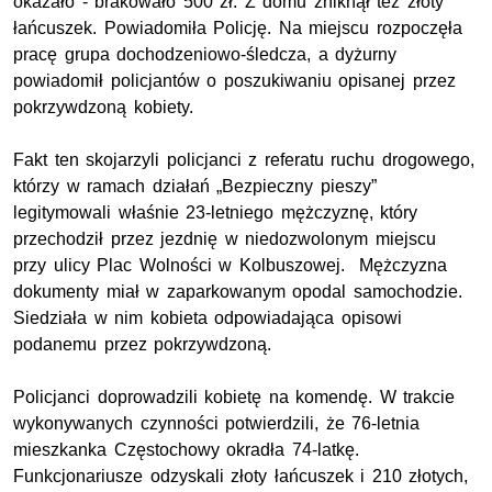
okazało - brakowało 500 zł. Z domu zniknął też złoty
łańcuszek. Powiadomiła Policję. Na miejscu rozpoczęła
pracę grupa dochodzeniowo-śledcza, a dyżurny
powiadomił policjantów o poszukiwaniu opisanej przez
pokrzywdzoną kobiety.
Fakt ten skojarzyli policjanci z referatu ruchu drogowego,
którzy w ramach działań „Bezpieczny pieszy”
legitymowali właśnie 23-letniego mężczyznę, który
przechodził przez jezdnię w niedozwolonym miejscu
przy ulicy Plac Wolności w Kolbuszowej. Mężczyzna
dokumenty miał w zaparkowanym opodal samochodzie.
Siedziała w nim kobieta odpowiadająca opisowi
podanemu przez pokrzywdzoną.
Policjanci doprowadzili kobietę na komendę. W trakcie
wykonywanych czynności potwierdzili, że 76-letnia
mieszkanka Częstochowy okradła 74-latkę.
Funkcjonariusze odzyskali złoty łańcuszek i 210 złotych,