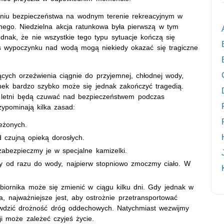
eniu bezpieczeństwa na wodnym terenie rekreacyjnym w
dnego. Niedzielna akcja ratunkowa była pierwszą w tym
dnak, że nie wszystkie tego typu sytuacje kończą się
s wypoczynku nad wodą mogą niekiedy okazać się tragiczne
ących orzeźwienia ciągnie do przyjemnej, chłodnej wody,
nek bardzo szybko może się jednak zakończyć tragedią.
es letni będą czuwać nad bezpieczeństwem podczas
ypominają kilka zasad:
eżonych.
 czujną opieką dorosłych.
bezpieczmy je w specjalne kamizelki.
y od razu do wody, najpierw stopniowo zmoczmy ciało. W
biornika może się zmienić w ciągu kilku dni. Gdy jednak w
a, najważniejsze jest, aby ostrożnie przetransportować
wdzić drożność dróg oddechowych. Natychmiast wezwijmy
i może zależeć czyjeś życie.