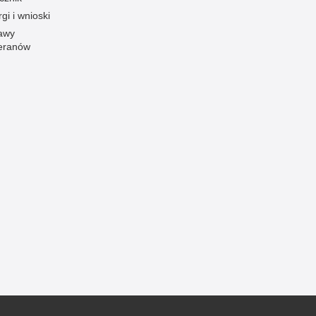
gi i wnioski
Ruch Drogowy
awy
Samobójstwa
eranów
Sport
Stalking
Statystyka
Szkolenia i ćwiczenia
Terroryzm
Unia Europejska
Uprowadzenia
Uroczystości
Utonięcia
Współpraca międzynarodowa
Współpraca Policji z innymi podmiotami
Wykroczenia