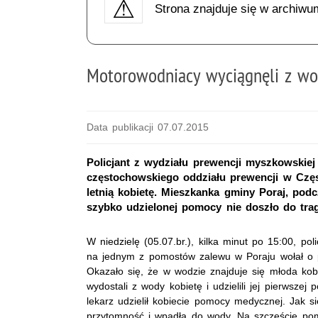
Strona znajduje się w archiwu
Motorowodniacy wyciągnęli z wo
Data publikacji 07.07.2015
Policjant z wydziału prewencji myszkowski
częstochowskiego oddziału prewencji w Częs
letnią kobietę. Mieszkanka gminy Poraj, pod
szybko udzielonej pomocy nie doszło do trag
W niedzielę (05.07.br.), kilka minut po 15:00, po
na jednym z pomostów zalewu w Poraju wołał o pom
Okazało się, że w wodzie znajduje się młoda kob
wydostali z wody kobietę i udzielili jej pierwsze
lekarz udzielił kobiecie pomocy medycznej. Jak si
przytomność i wpadła do wody. Na szczęście p