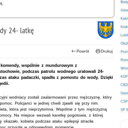
Biał
m.
Gda
Kato
Kra
dy 24- latkę
Lubl
Olsz
Powrót
Drukuj
Poz
Rze
ej komendy, wspólnie z mundurowym z
Wro
tochowie, podczas patrolu wodnego uratowali 24-
KGP
czas ataku padaczki, spadła z pomostu do wody. Dzięki
edii.
CBZ
Gaze
licyjni wodniacy zostali zaalarmowani przez mężczyznę, który
CSP
oc. Policjanci w jednej chwili zjawili się przy nim.
ieta, która jest nieprzytomna. Wspólnie z tym mężczyzną
SP S
j pomocy. Na miejsce wezwali karetkę pogotowia, z której
ę okazało, kobieta podczas ataku epilepsji straciła
omoc przyszła w odpowiednim momencie.