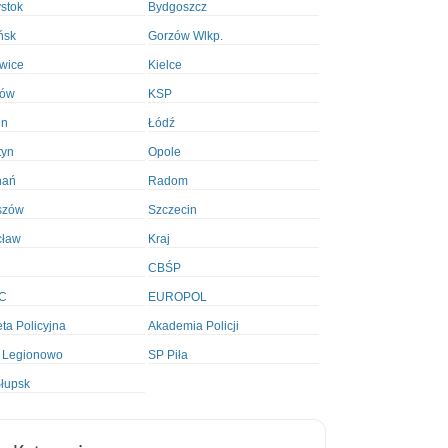
ystok
Bydgoszcz
ńsk
Gorzów Wlkp.
wice
Kielce
ków
KSP
in
Łódź
tyn
Opole
nań
Radom
szów
Szczecin
cław
Kraj
CBŚP
C
EUROPOL
ta Policyjna
Akademia Policji
 Legionowo
SP Piła
łupsk