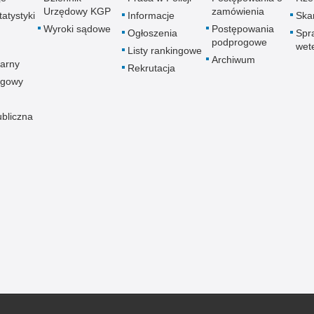
Urzędowy KGP
zamówienia
atystyki
Informacje
Skar
Wyroki sądowe
Postępowania
Ogłoszenia
Spr
podprogowe
wet
Listy rankingowe
Archiwum
arny
Rekrutacja
ogowy
ubliczna