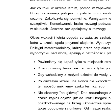
Jak co roku w okresie letnim, pomoc w zapewni
Poraju zapewniają policjanci z patrolu motorowo
sezonie. Zakończyła się pomyślnie. Pamiętajmy je
szczęśliwie. Konsekwencje braku rozwagi podcza
w skutkach. Jeszcze raz apelujemy o rozwagę.
Okres wakacji i letnia pogoda sprawia, że szukaj
która w czasie upału przynosi ukojenie. Wypoczy
Policyjni motorowodniacy, którzy przez cały okr
wypoczynku nad wodą, apelują o ostrożność i prz
Powinniśmy się kąpać tylko w miejscach strz
Dzieci powinny bawić się nad wodą tylko pod
Gdy wchodzimy z małymi dziećmi do wody, za
Po dłuższym leżeniu na słońcu nie wchodźm
ten sposób unikniemy szoku termicznego.
Nie skaczmy "na główkę". Dno naturalnego z
czasie kąpieli dojdzie już do urazu kręgosłup
poszkodowanego na brzeg i koniecznie spra
także pogotowie ratunkowe. Od naszej reakcj