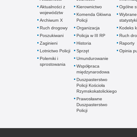
Aktualności z
Kierownictwo
Ogólne st
województw
Komenda Główna
Wybrane
Archiwum X
Policji
statystyki
Ruch drogowy
Organizacja
Kodeks k
Poszukiwani
Policja w III RP
Ruch dr
Zaginieni
Historia
Raporty
Lotnictwo Policji
Sprzęt
Opinia p
Polemiki i
Umundurowanie
sprostowania
Współpraca
międzynarodowa
Duszpasterstwo
Policji Kościoła
Rzymskokatolickiego
Prawosławne
Duszpasterstwo
Policji