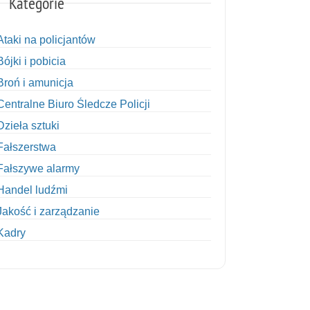
Kategorie
Ataki na policjantów
Bójki i pobicia
Broń i amunicja
Centralne Biuro Śledcze Policji
Dzieła sztuki
Fałszerstwa
Fałszywe alarmy
Handel ludźmi
Jakość i zarządzanie
Kadry
Kobiety w Policji
Korupcja
Kradzież