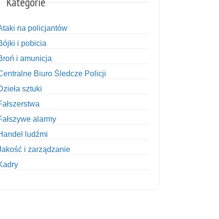
Kategorie
Ataki na policjantów
Bójki i pobicia
Broń i amunicja
Centralne Biuro Śledcze Policji
Dzieła sztuki
Fałszerstwa
Fałszywe alarmy
Handel ludźmi
Jakość i zarządzanie
Kadry
Kobiety w Policji
Korupcja
Kradzież