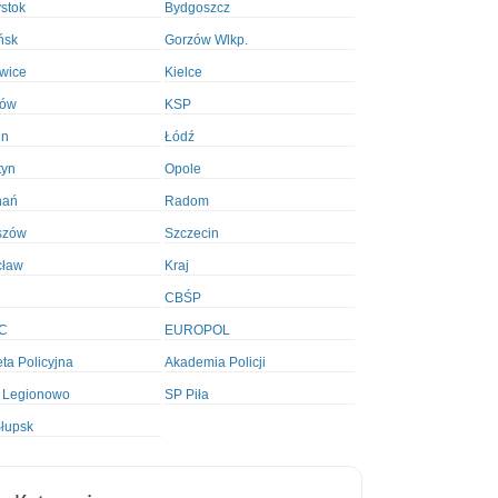
ystok
Bydgoszcz
ńsk
Gorzów Wlkp.
wice
Kielce
ków
KSP
in
Łódź
tyn
Opole
nań
Radom
szów
Szczecin
cław
Kraj
CBŚP
C
EUROPOL
ta Policyjna
Akademia Policji
 Legionowo
SP Piła
łupsk