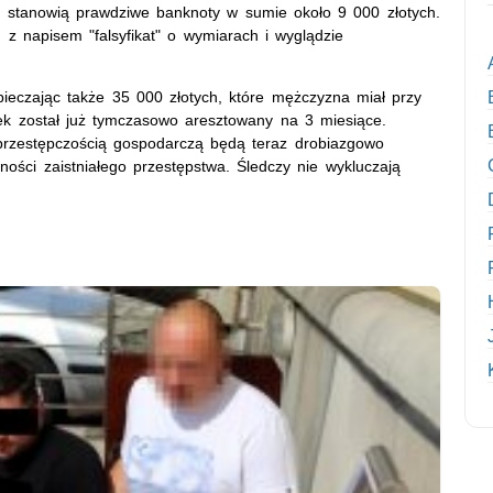
ć stanowią prawdziwe banknoty w sumie około 9 000 złotych.
u z napisem "falsyfikat" o wymiarach i wyglądzie
zpieczając także 35 000 złotych, które mężczyzna miał przy
ek został już tymczasowo aresztowany na 3 miesiące.
z przestępczością gospodarczą będą teraz drobiazgowo
zności zaistniałego przestępstwa. Śledczy nie wykluczają