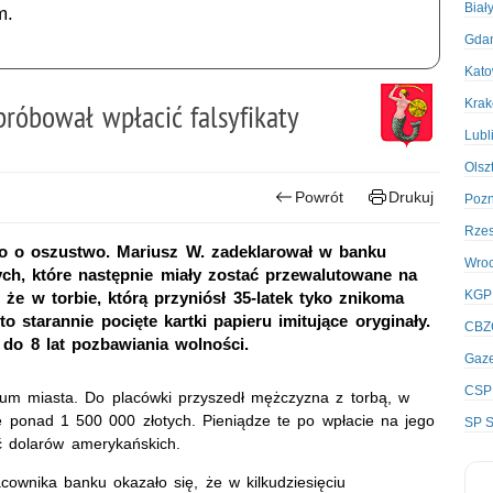
Biał
m.
Gda
Kato
Kra
próbował wpłacić falsyfikaty
Lubl
Olsz
Powrót
Drukuj
Poz
Rze
go o oszustwo. Mariusz W. zadeklarował w banku
Wro
ych, które następnie miały zostać przewalutowane na
KGP
 że w torbie, którą przyniósł 35-latek tyko znikoma
 starannie pocięte kartki papieru imitujące oryginały.
CBZ
do 8 lat pozbawiania wolności.
Gaze
CSP
um miasta. Do placówki przyszedł mężczyzna z torbą, w
ię ponad 1 500 000 złotych. Pieniądze te po wpłacie na jego
SP S
ć dolarów amerykańskich.
cownika banku okazało się, że w kilkudziesięciu