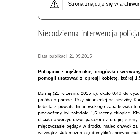
Strona znajduje się w archiwu
Niecodzienna interwencja polic
Data publikacji 21.09.2015
Policjanci z myślenickiej drogówki i wezwa
pomogli uratować z opresji kobietę, której 1
Dzisiaj (21 września 2015 r.), około 8:40 do dyżur
prośba o pomoc. Przy nieodległej od siedziby Ko
kobieta z powiatu limanowskiego zaparkowała ter
przewożony był zaledwie 1,5 roczny chłopiec. Ki
chciała otworzyć drzwi pasażera z drugiej strony
międzyczasie będący w środku malec chwycił za p
wewnątrz. Jak można się domyśleć zarówno malec