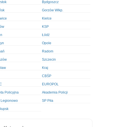
ystok
Bydgoszcz
ńsk
Gorzów Wlkp.
wice
Kielce
ków
KSP
in
Łódź
tyn
Opole
nań
Radom
szów
Szczecin
cław
Kraj
CBŚP
C
EUROPOL
ta Policyjna
Akademia Policji
 Legionowo
SP Piła
łupsk