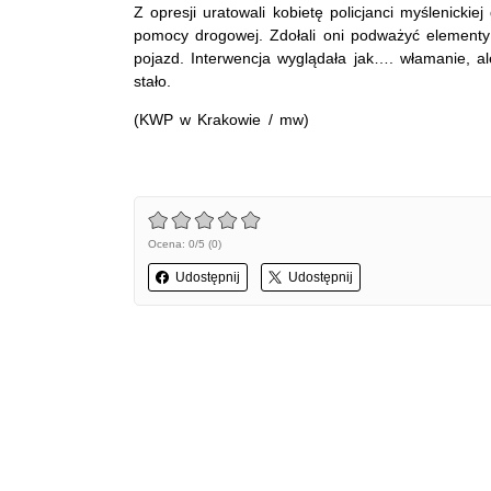
Z opresji uratowali kobietę policjanci myślenickie
pomocy drogowej. Zdołali oni podważyć elementy
pojazd. Interwencja wyglądała jak…. włamanie, al
stało.
(KWP w Krakowie / mw)
Ocena: 0/5 (0)
Udostępnij
Udostępnij