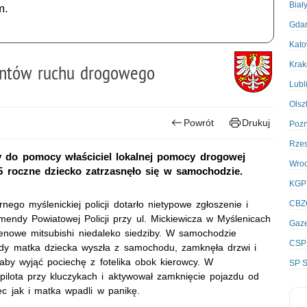
Biał
m.
Gda
Kato
Kra
jantów ruchu drogowego
Lubl
Olsz
Powrót
Drukuj
Poz
Rze
ny do pomocy właściciel lokalnej pomocy drogowej
Wro
,5 roczne dziecko zatrzasnęło się w samochodzie.
KGP
nego myślenickiej policji dotarło nietypowe zgłoszenie i
CBZ
mendy Powiatowej Policji przy ul. Mickiewicza w Myślenicach
Gaze
enowe mitsubishi niedaleko siedziby. W samochodzie
CSP
edy matka dziecka wyszła z samochodu, zamknęła drzwi i
 aby wyjąć pociechę z fotelika obok kierowcy. W
SP S
ilota przy kluczykach i aktywował zamknięcie pojazdu od
 jak i matka wpadli w panikę.