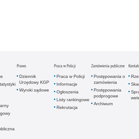
Prawo
Praca w Policji
Zamówienia publiczne
Kontak
je
Dziennik
Praca w Policji
Postępowania o
Rze
Urzędowy KGP
zamówienia
atystyki
Informacje
Skar
Wyroki sądowe
Postępowania
Ogłoszenia
Spr
podprogowe
wet
Listy rankingowe
Archiwum
arny
Rekrutacja
ogowy
ubliczna