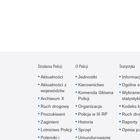
Działania Policji
O Policji
Statystyka
Aktualności
Jednostki
Informac
Aktualności z
Kierownictwo
Ogólne st
województw
Komenda Główna
Wybrane
Archiwum X
Policji
statystyki
Ruch drogowy
Organizacja
Kodeks k
Poszukiwani
Policja w III RP
Ruch dr
Zaginieni
Historia
Raporty
Lotnictwo Policji
Sprzęt
Opinia p
Polemiki i
Umundurowanie