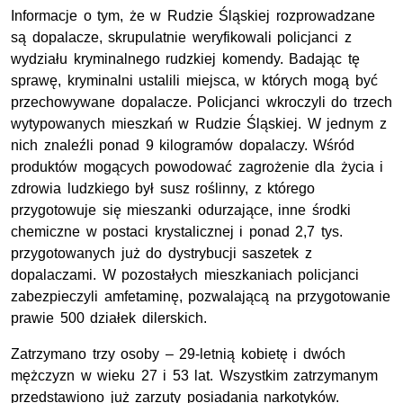
Informacje o tym, że w Rudzie Śląskiej rozprowadzane
są dopalacze, skrupulatnie weryfikowali policjanci z
wydziału kryminalnego rudzkiej komendy. Badając tę
sprawę, kryminalni ustalili miejsca, w których mogą być
przechowywane dopalacze. Policjanci wkroczyli do trzech
wytypowanych mieszkań w Rudzie Śląskiej. W jednym z
nich znaleźli ponad 9 kilogramów dopalaczy. Wśród
produktów mogących powodować zagrożenie dla życia i
zdrowia ludzkiego był susz roślinny, z którego
przygotowuje się mieszanki odurzające, inne środki
chemiczne w postaci krystalicznej i ponad 2,7 tys.
przygotowanych już do dystrybucji saszetek z
dopalaczami. W pozostałych mieszkaniach policjanci
zabezpieczyli amfetaminę, pozwalającą na przygotowanie
prawie 500 działek dilerskich.
Zatrzymano trzy osoby – 29-letnią kobietę i dwóch
mężczyzn w wieku 27 i 53 lat. Wszystkim zatrzymanym
przedstawiono już zarzuty posiadania narkotyków.