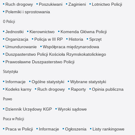
Ruch drogowy
Poszukiwani
Zaginieni
Lotnictwo Policji
Polemiki i sprostowania
O Policji
Jednostki
Kierownictwo
Komenda Główna Policji
Organizacja
Policja w III RP
Historia
Sprzęt
Umundurowanie
Współpraca międzynarodowa
Duszpasterstwo Policji Kościoła Rzymskokatolickiego
Prawosławne Duszpasterstwo Policji
Statystyka
Informacje
Ogólne statystyki
Wybrane statystyki
Kodeks karny
Ruch drogowy
Raporty
Opinia publiczna
Prawo
Dziennik Urzędowy KGP
Wyroki sądowe
Praca w Policji
Praca w Policji
Informacje
Ogłoszenia
Listy rankingowe