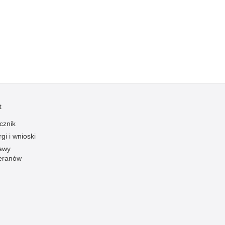
Kradzieże z włamaniem
Kultura
Logistyka, wyposażenie
Materiały wybuchowe
Nagrodzeni policjanci
Napady na banki
Napady na taksówkarzy
t
Napady na tiry
cznik
Nielegalny handel farmaceutykami
gi i wnioski
Nietrzeźwi kierujący
awy
eranów
Nietrzeźwi opiekunowie
Nietrzeźwi pracownicy
Niszczenie mienia
Nowoczesne technologie w pracy Policji
Odpowiedzialność majątkowa Policji