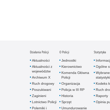
Działania Policji
O Policji
Statystyka
Aktualności
Jednostki
Informac
Aktualności z
Kierownictwo
Ogólne st
województw
Komenda Główna
Wybrane
Archiwum X
Policji
statystyki
Ruch drogowy
Organizacja
Kodeks k
Poszukiwani
Policja w III RP
Ruch dr
Zaginieni
Historia
Raporty
Lotnictwo Policji
Sprzęt
Opinia p
Polemiki i
Umundurowanie