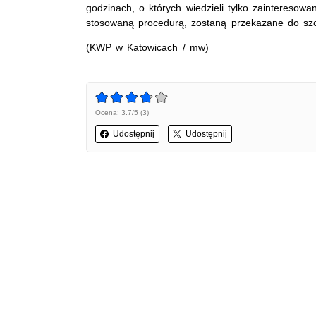
godzinach, o których wiedzieli tylko zainteresowa
stosowaną procedurą, zostaną przekazane do sz
(KWP w Katowicach / mw)
Ocena: 3.7/5 (3)
Udostępnij
Udostępnij