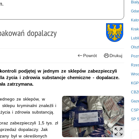
Biał
m.
Gda
Kato
Kra
opakowań dopalaczy
Lubl
Olsz
Powrót
Drukuj
Poz
Rze
kontroli podjętej w jednym ze sklepów zabezpieczyli
Wro
a życia i zdrowia substancje chemiczne - dopalacze.
KGP
ała zatrzymana.
CBZ
 jednego ze sklepów, w
Gaze
klepu kryminalni znaleźli i
CSP
ycia i zdrowia substancją.
SP S
raz zabezpieczyli 1,5 tys. zł
sprzedaż dopalaczy. Jak
rczany był w określonych