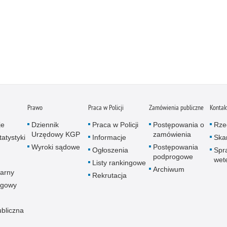
Prawo
Praca w Policji
Zamówienia publiczne
Kontak
je
Dziennik
Praca w Policji
Postępowania o
Rze
Urzędowy KGP
zamówienia
atystyki
Informacje
Skar
Wyroki sądowe
Postępowania
Ogłoszenia
Spr
podprogowe
wet
Listy rankingowe
Archiwum
arny
Rekrutacja
ogowy
ubliczna