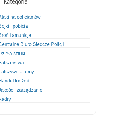
Kategorie
Ataki na policjantów
Bójki i pobicia
Broń i amunicja
Centralne Biuro Śledcze Policji
Dzieła sztuki
Fałszerstwa
Fałszywe alarmy
Handel ludźmi
Jakość i zarządzanie
Kadry
Kobiety w Policji
Korupcja
Kradzież