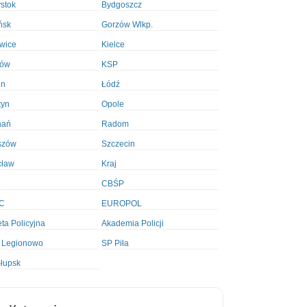
ystok
Bydgoszcz
ńsk
Gorzów Wlkp.
wice
Kielce
ków
KSP
in
Łódź
tyn
Opole
nań
Radom
szów
Szczecin
cław
Kraj
CBŚP
C
EUROPOL
ta Policyjna
Akademia Policji
 Legionowo
SP Piła
łupsk