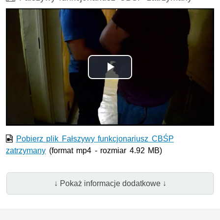
Odtwórz
wideo
Pobierz plik Fałszywy funkcjonariusz CBŚP
zatrzymany
(format mp4 - rozmiar 4.92 MB)
↓ Pokaż informacje dodatkowe ↓