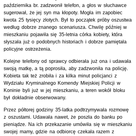
października br. zadzwonił telefon, a głos w słuchawce
sugerował, że jej syn ma kłopoty. Mogła im zapobiec
kwota 25 tysięcy złotych. Był to początek próby oszustwa
według dobrze znanego scenariusza. Chwilę później w
mieszkaniu pojawiła się 35-letnia córka kobiety, która
słyszała już o podobnych historiach i dobrze pamiętała
policyjne ostrzeżenia.
Kolejne telefony od sprawcy odbierała już ona i udawała
swoją matkę, a tą poprosiła, aby zadzwoniła na policję.
Kobieta tak też zrobiła i za kilka minut policjanci z
Wydziału Kryminalnego Komendy Miejskiej Policji w
Koninie byli już w jej mieszkaniu, a teren wokół bloku
był dokładnie obserwowany.
Przez półtorej godziny 35-latka podtrzymywała rozmowę
z oszustami. Udawała nawet, że poszła do banku po
pieniądze. Na ich przekazanie umówiła się w mieszkaniu
swojej mamy, gdzie na odbiorcę czekała razem z