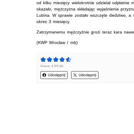
od kilku miesięcy wielokrotnie udzielał odpłatnie 
okazało, mężczyzna składając wyjaśnienia przyzna
Lubina. W sprawie zostało wszczęte śledztwo, a
okres 3 miesięcy.
Zatrzymanemu mężczyźnie grozi teraz kara nawet
(KWP Wrocław / mb)
Ocena: 4.5/5 (8)
Udostępnij
Udostępnij