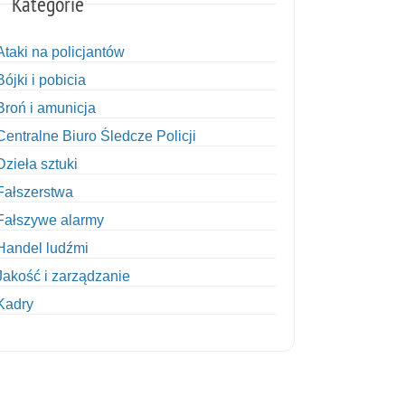
Kategorie
Ataki na policjantów
Bójki i pobicia
Broń i amunicja
Centralne Biuro Śledcze Policji
Dzieła sztuki
Fałszerstwa
Fałszywe alarmy
Handel ludźmi
Jakość i zarządzanie
Kadry
Kobiety w Policji
Korupcja
Kradzież