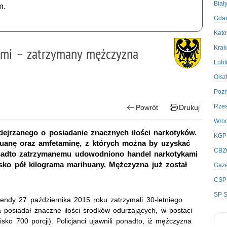
Biał
m.
Gda
Kato
Kra
ami – zatrzymany mężczyzna
Lubl
Olsz
Poz
Rze
Powrót
Drukuj
Wro
dejrzanego o posiadanie znacznych ilości narkotyków.
KGP
huanę oraz amfetaminę, z których można by uzyskać
CBZ
onadto zatrzymanemu udowodniono handel narkotykami
sko pół kilograma marihuany. Mężczyzna już został
Gaze
CSP
SP S
mendy 27 października 2015 roku zatrzymali 30-letniego
 posiadał znaczne ilości środków odurzających, w postaci
sko 700 porcji). Policjanci ujawnili ponadto, iż mężczyzna