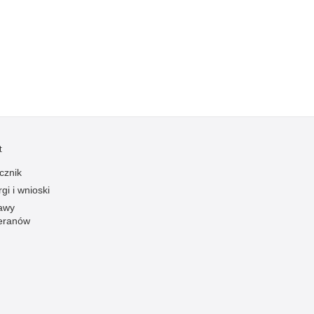
Kradzieże z włamaniem
Kultura
Logistyka, wyposażenie
Materiały wybuchowe
Nagrodzeni policjanci
Napady na banki
Napady na taksówkarzy
t
Napady na tiry
cznik
Nielegalny handel farmaceutykami
gi i wnioski
Nietrzeźwi kierujący
awy
eranów
Nietrzeźwi opiekunowie
Nietrzeźwi pracownicy
Niszczenie mienia
Nowoczesne technologie w pracy Policji
Odpowiedzialność majątkowa Policji