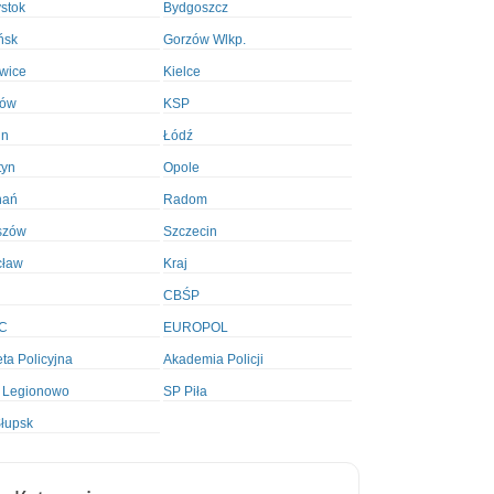
ystok
Bydgoszcz
ńsk
Gorzów Wlkp.
wice
Kielce
ków
KSP
in
Łódź
tyn
Opole
nań
Radom
szów
Szczecin
cław
Kraj
CBŚP
C
EUROPOL
ta Policyjna
Akademia Policji
 Legionowo
SP Piła
łupsk