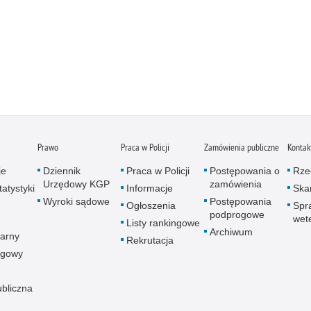
Prawo
Praca w Policji
Zamówienia publiczne
Kontak
je
Dziennik
Praca w Policji
Postępowania o
Rze
Urzędowy KGP
zamówienia
atystyki
Informacje
Skar
Wyroki sądowe
Postępowania
Ogłoszenia
Spr
podprogowe
wet
Listy rankingowe
Archiwum
arny
Rekrutacja
ogowy
ubliczna