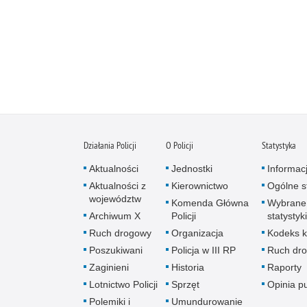
Działania Policji
O Policji
Statystyka
Aktualności
Jednostki
Informac
Aktualności z
Kierownictwo
Ogólne st
województw
Komenda Główna
Wybrane
Archiwum X
Policji
statystyki
Ruch drogowy
Organizacja
Kodeks k
Poszukiwani
Policja w III RP
Ruch dr
Zaginieni
Historia
Raporty
Lotnictwo Policji
Sprzęt
Opinia p
Polemiki i
Umundurowanie