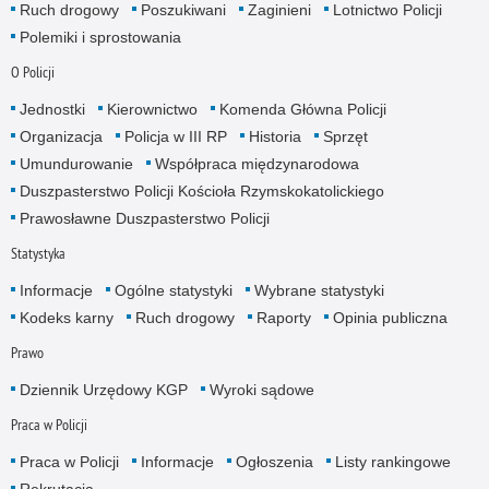
Ruch drogowy
Poszukiwani
Zaginieni
Lotnictwo Policji
Polemiki i sprostowania
O Policji
Jednostki
Kierownictwo
Komenda Główna Policji
Organizacja
Policja w III RP
Historia
Sprzęt
Umundurowanie
Współpraca międzynarodowa
Duszpasterstwo Policji Kościoła Rzymskokatolickiego
Prawosławne Duszpasterstwo Policji
Statystyka
Informacje
Ogólne statystyki
Wybrane statystyki
Kodeks karny
Ruch drogowy
Raporty
Opinia publiczna
Prawo
Dziennik Urzędowy KGP
Wyroki sądowe
Praca w Policji
Praca w Policji
Informacje
Ogłoszenia
Listy rankingowe