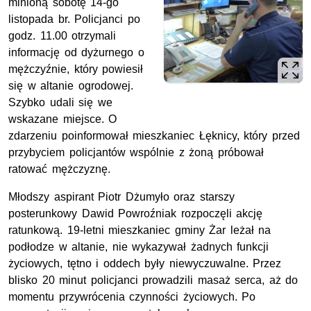
minioną sobotę 14-go
listopada br. Policjanci po
godz. 11.00 otrzymali
informację od dyżurnego o
mężczyźnie, który powiesił
się w altanie ogrodowej.
Szybko udali się we
wskazane miejsce. O
zdarzeniu poinformował mieszkaniec Łęknicy, który przed
przybyciem policjantów wspólnie z żoną próbował
ratować mężczyznę.
Młodszy aspirant Piotr Dżumyło oraz starszy
posterunkowy Dawid Powroźniak rozpoczęli akcję
ratunkową. 19-letni mieszkaniec gminy Żar leżał na
podłodze w altanie, nie wykazywał żadnych funkcji
życiowych, tętno i oddech były niewyczuwalne. Przez
blisko 20 minut policjanci prowadzili masaż serca, aż do
momentu przywrócenia czynności życiowych. Po