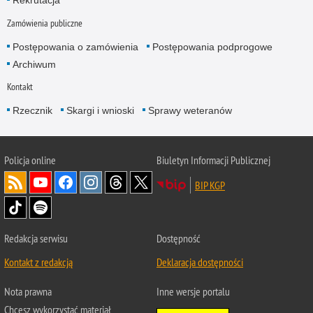
Rekrutacja
Zamówienia publiczne
Postępowania o zamówienia
Postępowania podprogowe
Archiwum
Kontakt
Rzecznik
Skargi i wnioski
Sprawy weteranów
Policja
online
Biuletyn Informacji Publicznej
BIP KGP
Redakcja serwisu
Dostępność
Kontakt z redakcją
Deklaracja dostępności
Nota prawna
Inne wersje portalu
Chcesz wykorzystać materiał