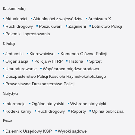
Działania Policji
Aktualności
Aktualności z województw
Archiwum X
Ruch drogowy
Poszukiwani
Zaginieni
Lotnictwo Policji
Polemiki i sprostowania
O Policji
Jednostki
Kierownictwo
Komenda Główna Policji
Organizacja
Policja w III RP
Historia
Sprzęt
Umundurowanie
Współpraca międzynarodowa
Duszpasterstwo Policji Kościoła Rzymskokatolickiego
Prawosławne Duszpasterstwo Policji
Statystyka
Informacje
Ogólne statystyki
Wybrane statystyki
Kodeks karny
Ruch drogowy
Raporty
Opinia publiczna
Prawo
Dziennik Urzędowy KGP
Wyroki sądowe