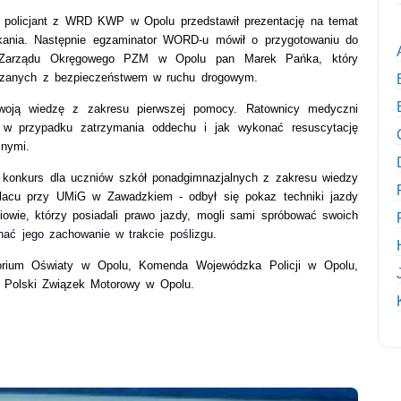
, policjant z WRD KWP w Opolu przedstawił prezentację na temat
ania. Następnie egzaminator WORD-u mówił o przygotowaniu do
Zarządu Okręgowego PZM w Opolu
pan Marek Pańka, który
iązanych z bezpieczeństwem w ruchu drogowym.
woją wiedzę z zakresu pierwszej pomocy. Ratownicy medyczni
y w przypadku zatrzymania oddechu i jak wykonać resuscytację
nymi.
ę konkurs dla uczniów szkół ponadgimnazjalnych z zakresu wiedzy
placu przy UMiG w Zawadzkiem - odbył się pokaz techniki jazdy
owie, którzy posiadali prawo jazdy, mogli sami spróbować swoich
nać jego zachowanie w trakcie poślizgu.
atorium Oświaty w Opolu, Komenda Wojewódzka Policji w Opolu,
Polski Związek Motorowy w Opolu.