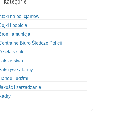
Kategorie
Ataki na policjantów
Bójki i pobicia
Broń i amunicja
Centralne Biuro Śledcze Policji
Dzieła sztuki
Fałszerstwa
Fałszywe alarmy
Handel ludźmi
Jakość i zarządzanie
Kadry
Kobiety w Policji
Korupcja
Kradzież