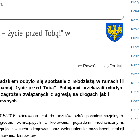
Biał
m.
Gda
Kato
Kra
 – życie przed Tobą!” w
Lubl
Olsz
Poz
Rze
Powrót
Drukuj
Wro
dzkiem odbyło się spotkanie z młodzieżą w ramach III
KGP
hamuj, życie przed Tobą”. Policjanci przekazali młodym
CBZ
 zagrożeń związanych z agresją na drogach jak i
rawnych.
Gaze
CSP
5/2016 skierowana jest do uczniów szkół ponadgimnazjalnych.
SP S
grożeń, wynikających z kierowania pojazdami mechanicznymi,
tępujące w ruchu drogowym oraz wykształcenie pożądanych reakcji
chowania kierowców.