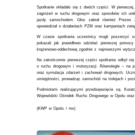
Spotkanie składało się z dwóch części. W pierwszej
zagrożeń w ruchu drogowym oraz sposobów ich unik
jazdy samochodem. Głos zabrał również
Prezes 
opowiedział o działaniach PZM oraz kampaniach zw
W czasie spotkania uczestnicy mogli poszerzyć s
pokazali jak prawidłowo udzielać pierwszej pomoc
krążeniowo-oddechową zgodnie z najnowszymi wytycz
Na zakończenie pierwszej części spotkania odbył si
o ruchu drogowym i motoryzacji. Równolegle – na 
oraz symulacja zdarzeń i zachowań drogowych. Uczni
umiejętności, prowadząc samochód na trolejach i
poz
Podmiotami realizującymi przedsięwzięcie są: Kur
Wojewódzki Ośrodek Ruchu Drogowego w Opolu oraz 
(KWP w Opolu / ms)