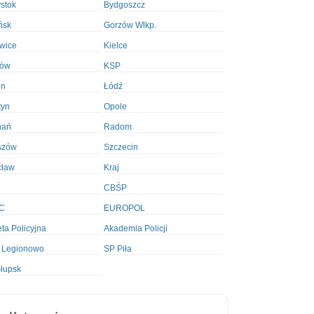
ystok
Bydgoszcz
ńsk
Gorzów Wlkp.
wice
Kielce
ków
KSP
in
Łódź
tyn
Opole
nań
Radom
szów
Szczecin
cław
Kraj
CBŚP
C
EUROPOL
ta Policyjna
Akademia Policji
 Legionowo
SP Piła
łupsk