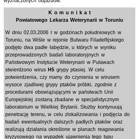
wyznaczonych objazdów.
K o m u n i k a t
Powiatowego Lekarza Weterynarii w Toruniu
W dniu 02.03.2006 r w godzinach południowych w
Toruniu, na Wiśle w rejonie Bulwaru Filadelfijskiego
podjęto dwa padłe łabędzie, u których w wyniku
przeprowadzonych badań laboratoryjnych w
Państwowym Instytucie Weterynarii w Puławach
stwierdzono wirus
H5
grypy ptasiej. W celu
potwierdzenia, czy mamy do czynienia w wirusem
wysoce zjadliwej grypy ptaków próbki, zgodnie z
procedurami obowiązującymi w państwach Unii
Europejskiej zostaną zbadane w specjalistycznym
laboratorium w Wielkiej Brytanii. Służby kontynuują
penetrację terenu, w celu zlokalizowania i podjęcia do
badań ewentualnych dalszych padłych ptaków oraz
realizują działania określone w planach reagowania
kryzysowego na wypadek ujawnienia tego typu