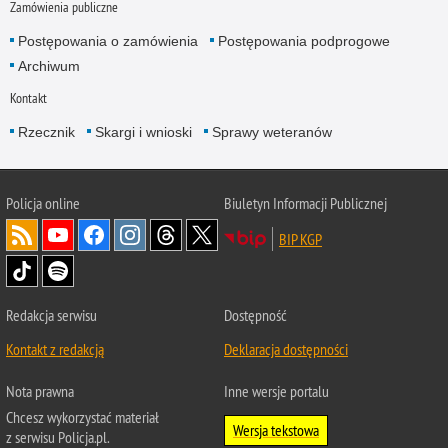
Zamówienia publiczne
Postępowania o zamówienia
Postępowania podprogowe
Archiwum
Kontakt
Rzecznik
Skargi i wnioski
Sprawy weteranów
Policja
online
Biuletyn Informacji Publicznej
BIP KGP
Redakcja serwisu
Dostępność
Kontakt z redakcją
Deklaracja dostępności
Nota prawna
Inne wersje portalu
Chcesz wykorzystać materiał
Wersja tekstowa
z serwisu Policja.pl.