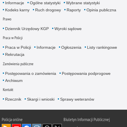
Informacje
Ogólne statystyki
Wybrane statystyki
Kodeks karny
Ruch drogowy
Raporty
Opinia publiczna
Prawo
Dziennik Urzędowy KGP
Wyroki sądowe
Praca w Policji
Praca w Policji
Informacje
Ogłoszenia
Listy rankingowe
Rekrutacja
Zamówienia publiczne
Postępowania o zamówienia
Postępowania podprogowe
Archiwum
Kontakt
Rzecznik
Skargi i wnioski
Sprawy weteranów
Policja
online
Biuletyn Informacji Publicznej