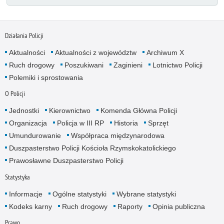
Działania Policji
Aktualności
Aktualności z województw
Archiwum X
Ruch drogowy
Poszukiwani
Zaginieni
Lotnictwo Policji
Polemiki i sprostowania
O Policji
Jednostki
Kierownictwo
Komenda Główna Policji
Organizacja
Policja w III RP
Historia
Sprzęt
Umundurowanie
Współpraca międzynarodowa
Duszpasterstwo Policji Kościoła Rzymskokatolickiego
Prawosławne Duszpasterstwo Policji
Statystyka
Informacje
Ogólne statystyki
Wybrane statystyki
Kodeks karny
Ruch drogowy
Raporty
Opinia publiczna
Prawo