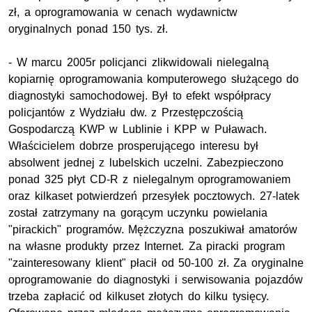
zł, a oprogramowania w cenach wydawnictw
oryginalnych ponad 150 tys. zł.
- W marcu 2005r policjanci zlikwidowali nielegalną
kopiarnię oprogramowania komputerowego służącego do
diagnostyki samochodowej. Był to efekt współpracy
policjantów z Wydziału dw. z Przestępczością
Gospodarczą KWP w Lublinie i KPP w Puławach.
Właścicielem dobrze prosperującego interesu był
absolwent jednej z lubelskich uczelni. Zabezpieczono
ponad 325 płyt CD-R z nielegalnym oprogramowaniem
oraz kilkaset potwierdzeń przesyłek pocztowych. 27-latek
został zatrzymany na gorącym uczynku powielania
"pirackich" programów. Mężczyzna poszukiwał amatorów
na własne produkty przez Internet. Za piracki program
"zainteresowany klient" płacił od 50-100 zł. Za oryginalne
oprogramowanie do diagnostyki i serwisowania pojazdów
trzeba zapłacić od kilkuset złotych do kilku tysięcy.