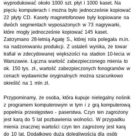
wyprodukować około 1000 szt. płyt i 1000 kaset. Na
pięciu komputerach i można było jednocześnie kopiować
22 płyty CD. Kasety magnetofonowe były kopiowane na
dwóch segmentach wyposażonych w 73 nagrywarki,
które mogły jednocześnie kopiować 145 kaset.
Zatrzymano 28-letnią Agatę S., której rola polegała m.in.
na nadzorowaniu produkcji. Z ustaleń wynika, że towar
trafiał w zdecydowanej większości na stadion 10-lecia w
Warszawie. Łączna wartość zabezpieczonego mienia to
ok. 150 tys. zł., wartość zabezpieczonych fonogramów w
cenach wydawnictw oryginalnych można szacunkowo
określić na 1 mln zł.
Przypominamy, że osoba, która kupuje nielegalny nośnik
z programem komputerowym w tym i z grą komputerową
popełnia przestępstwo - paserstwa. Czyn ten zagrożony
jest karą do 5 lat pozbawienia wolności. W przypadku
mienia znacznej wartości czyn ten zagrożony jest karą
do 10 lat. Dodatkowo dużą dolegliwością dla osób