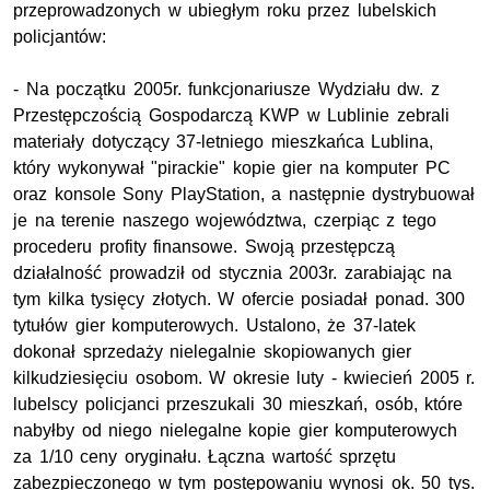
przeprowadzonych w ubiegłym roku przez lubelskich
policjantów:
- Na początku 2005r. funkcjonariusze Wydziału dw. z
Przestępczością Gospodarczą KWP w Lublinie zebrali
materiały dotyczący 37-letniego mieszkańca Lublina,
który wykonywał "pirackie" kopie gier na komputer PC
oraz konsole Sony PlayStation, a następnie dystrybuował
je na terenie naszego województwa, czerpiąc z tego
procederu profity finansowe. Swoją przestępczą
działalność prowadził od stycznia 2003r. zarabiając na
tym kilka tysięcy złotych. W ofercie posiadał ponad. 300
tytułów gier komputerowych. Ustalono, że 37-latek
dokonał sprzedaży nielegalnie skopiowanych gier
kilkudziesięciu osobom. W okresie luty - kwiecień 2005 r.
lubelscy policjanci przeszukali 30 mieszkań, osób, które
nabyłby od niego nielegalne kopie gier komputerowych
za 1/10 ceny oryginału. Łączna wartość sprzętu
zabezpieczonego w tym postępowaniu wynosi ok. 50 tys.