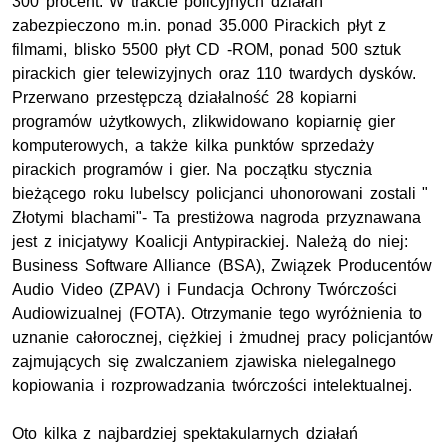
300 procent. W trakcie policyjnych działań
zabezpieczono m.in. ponad 35.000 Pirackich płyt z
filmami, blisko 5500 płyt CD -ROM, ponad 500 sztuk
pirackich gier telewizyjnych oraz 110 twardych dysków.
Przerwano przestępczą działalność 28 kopiarni
programów użytkowych, zlikwidowano kopiarnię gier
komputerowych, a także kilka punktów sprzedaży
pirackich programów i gier. Na początku stycznia
bieżącego roku lubelscy policjanci uhonorowani zostali "
Złotymi blachami"- Ta prestiżowa nagroda przyznawana
jest z inicjatywy Koalicji Antypirackiej. Należą do niej:
Business Software Alliance (BSA), Związek Producentów
Audio Video (ZPAV) i Fundacja Ochrony Twórczości
Audiowizualnej (FOTA). Otrzymanie tego wyróżnienia to
uznanie całorocznej, ciężkiej i żmudnej pracy policjantów
zajmujących się zwalczaniem zjawiska nielegalnego
kopiowania i rozprowadzania twórczości intelektualnej.
Oto kilka z najbardziej spektakularnych działań