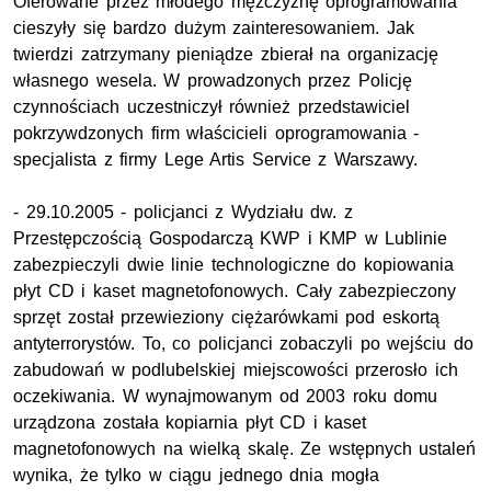
Oferowane przez młodego mężczyznę oprogramowania
cieszyły się bardzo dużym zainteresowaniem. Jak
twierdzi zatrzymany pieniądze zbierał na organizację
własnego wesela. W prowadzonych przez Policję
czynnościach uczestniczył również przedstawiciel
pokrzywdzonych firm właścicieli oprogramowania -
specjalista z firmy Lege Artis Service z Warszawy.
- 29.10.2005 - policjanci z Wydziału dw. z
Przestępczością Gospodarczą KWP i KMP w Lublinie
zabezpieczyli dwie linie technologiczne do kopiowania
płyt CD i kaset magnetofonowych. Cały zabezpieczony
sprzęt został przewieziony ciężarówkami pod eskortą
antyterrorystów. To, co policjanci zobaczyli po wejściu do
zabudowań w podlubelskiej miejscowości przerosło ich
oczekiwania. W wynajmowanym od 2003 roku domu
urządzona została kopiarnia płyt CD i kaset
magnetofonowych na wielką skalę. Ze wstępnych ustaleń
wynika, że tylko w ciągu jednego dnia mogła