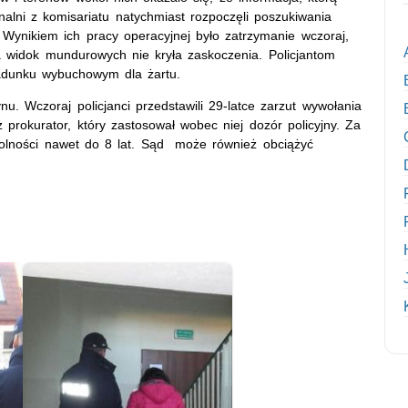
nalni z komisariatu natychmiast rozpoczęli poszukiwania
Wynikiem ich pracy operacyjnej było zatrzymanie wczoraj,
na widok mundurowych nie kryła zaskoczenia. Policjantom
 ładunku wybuchowym dla żartu.
u. Wczoraj policjanci przedstawili 29-latce zarzut wywołania
prokurator, który zastosował wobec niej dozór policyjny. Za
wolności nawet do 8 lat. Sąd może również obciążyć