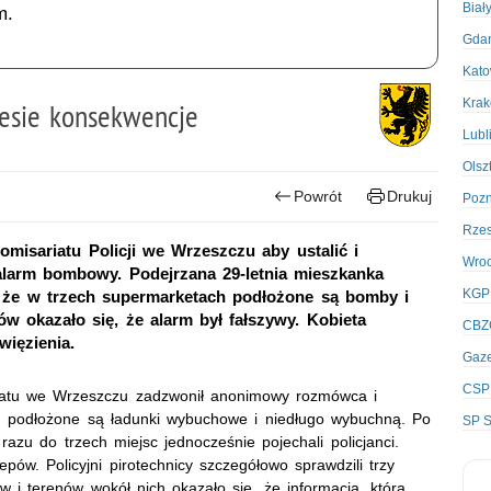
Biał
m.
Gda
Kato
Kra
esie konsekwencje
Lubl
Olsz
Powrót
Drukuj
Poz
Rze
omisariatu Policji we Wrzeszczu aby ustalić i
Wro
 alarm bombowy. Podejrzana 29-letnia mieszkanka
KGP
, że w trzech supermarketach podłożone są bomby i
 okazało się, że alarm był fałszywy. Kobieta
CBZ
więzienia.
Gaze
CSP
riatu we Wrzeszczu zadzwonił anonimowy rozmówca i
h podłożone są ładunki wybuchowe i niedługo wybuchną. Po
SP S
razu do trzech miejsc jednocześnie pojechali policjanci.
ów. Policyjni pirotechnicy szczegółowo sprawdzili trzy
i terenów wokół nich okazało się, że informacja, którą