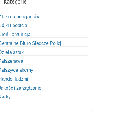
Kategorie
Ataki na policjantów
Bójki i pobicia
Broń i amunicja
Centralne Biuro Śledcze Policji
Dzieła sztuki
Fałszerstwa
Fałszywe alarmy
Handel ludźmi
Jakość i zarządzanie
Kadry
Kobiety w Policji
Korupcja
Kradzież