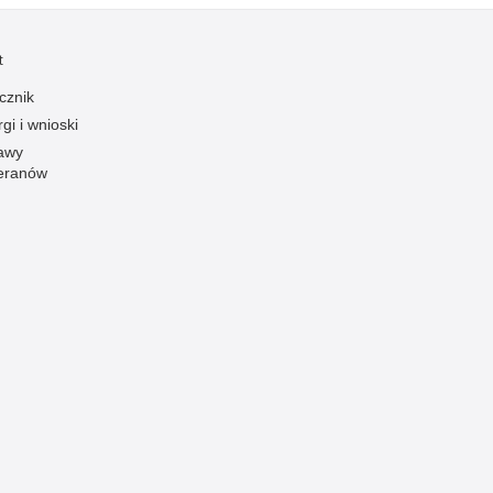
Ofiarni i odważni
t
Opinia publiczna
cznik
Oszustwa
gi i wnioski
Pedofilia, pornografia dziecięca
awy
Piractwo przemysłowe
eranów
Podrabianie znaków towarowych
Pogryzienia przez psy
Polemiki i sprostowania
Policja inaczej
Policjant z pasją
Porwania
Pożary i podpalenia
Pranie brudnych pieniędzy
Prawa człowieka