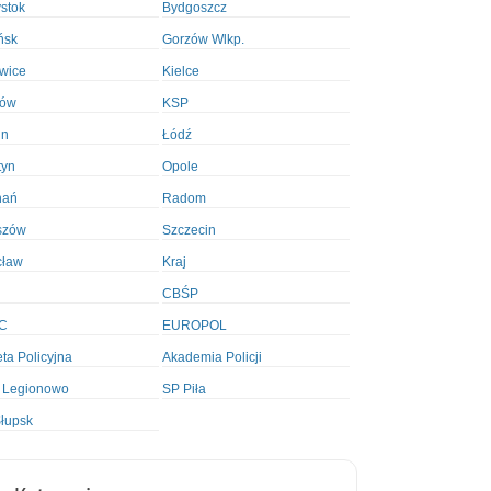
ystok
Bydgoszcz
ńsk
Gorzów Wlkp.
wice
Kielce
ków
KSP
in
Łódź
tyn
Opole
nań
Radom
szów
Szczecin
cław
Kraj
CBŚP
C
EUROPOL
ta Policyjna
Akademia Policji
 Legionowo
SP Piła
łupsk