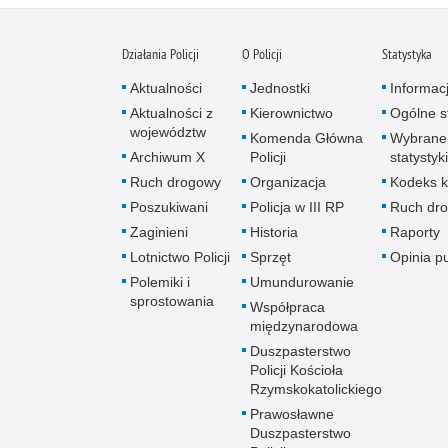
Działania Policji
O Policji
Statystyka
Aktualności
Jednostki
Informac
Aktualności z
Kierownictwo
Ogólne st
województw
Komenda Główna
Wybrane
Archiwum X
Policji
statystyki
Ruch drogowy
Organizacja
Kodeks k
Poszukiwani
Policja w III RP
Ruch dr
Zaginieni
Historia
Raporty
Lotnictwo Policji
Sprzęt
Opinia p
Polemiki i
Umundurowanie
sprostowania
Współpraca
międzynarodowa
Duszpasterstwo
Policji Kościoła
Rzymskokatolickiego
Prawosławne
Duszpasterstwo