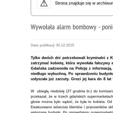
Strona znajduje się w archiwu
Wywołała alarm bombowy - poni
Data publikacji 30.12.2015
Tylko dwóch dni potrzebowali kryminalni z K
zatrzymać kobietę, która wywołała fałszywy
Gdańska zadzwoniła na Policję z informacją
niedługo wybuchną. Po sprawdzeniu budynków
usłyszała już zarzuty. Grozi jej kara do 8 lat 
W ubiegłą niedzielę (27 grudnia br.) do komisa
przekazał, że w trzech gdańskich supermarketac
głosie można było sądzić, że była to kobieta. Od 
Ewakuowano wówczas klientów i pracowników sklep
wskazane budynki. Po sprawdzeniu supermarketów 