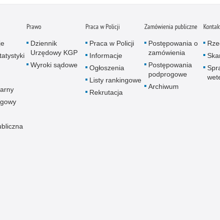
Prawo
Praca w Policji
Zamówienia publiczne
Kontak
je
Dziennik
Praca w Policji
Postępowania o
Rze
Urzędowy KGP
zamówienia
atystyki
Informacje
Skar
Wyroki sądowe
Postępowania
Ogłoszenia
Spr
podprogowe
wet
Listy rankingowe
Archiwum
arny
Rekrutacja
ogowy
ubliczna