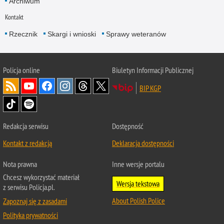
Archiwum
Kontakt
Rzecznik
Skargi i wnioski
Sprawy weteranów
Policja
online
Biuletyn Informacji Publicznej
BIP KGP
Redakcja serwisu
Dostępność
Kontakt z redakcją
Deklaracja dostępności
Nota prawna
Inne wersje portalu
Chcesz wykorzystać materiał
Wersja tekstowa
z serwisu Policja.pl.
About Polish Police
Zapoznaj się z zasadami
Polityka prywatności