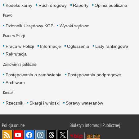
Kodeks karny
Ruch drogowy
Raporty
Opinia publiczna
Prawo
Dziennik Urzędowy KGP
Wyroki sądowe
Praca w Policji
Praca w Policji
Informacje
Ogłoszenia
Listy rankingowe
Rekrutacja
Zamówienia publiczne
Postępowania o zamówienia
Postępowania podprogowe
Archiwum
Kontakt
Rzecznik
Skargi i wnioski
Sprawy weteranów
Policja
online
Biuletyn Informacji Publicznej
BIP KGP