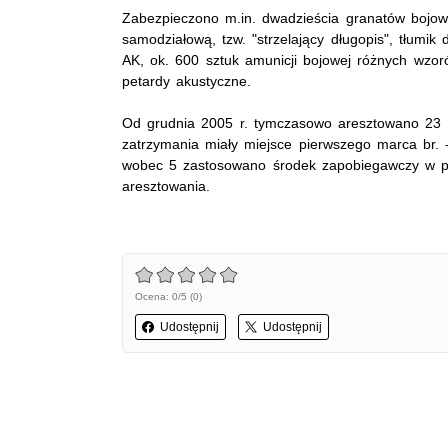
Zabezpieczono m.in. dwadzieścia granatów bojowy
samodziałową, tzw. "strzelający długopis", tłumi
AK, ok. 600 sztuk amunicji bojowej różnych wzor
petardy akustyczne.
Od grudnia 2005 r. tymczasowo aresztowano 23 c
zatrzymania miały miejsce pierwszego marca br. 
wobec 5 zastosowano środek zapobiegawczy w p
aresztowania.
Ocena: 0/5 (0)
Udostępnij
Udostępnij