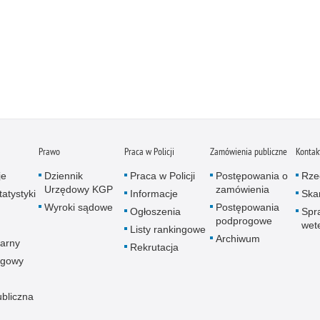
Prawo
Praca w Policji
Zamówienia publiczne
Kontak
je
Dziennik
Praca w Policji
Postępowania o
Rze
Urzędowy KGP
zamówienia
atystyki
Informacje
Skar
Wyroki sądowe
Postępowania
Ogłoszenia
Spr
podprogowe
wet
Listy rankingowe
Archiwum
arny
Rekrutacja
ogowy
ubliczna