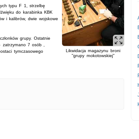
ch typu F 1, strzelbę
k dźwięku do karabinka KBK
ów i kalibrów, dwie wojskowe
złonków grupy. Ostatnie
- zatrzymano 7 osób ,
Likwidacja magazynu broni
ostaci tymczasowego
"grupy mokotowskiej"