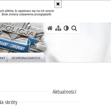
ych plików, to zgadzasz się na ich użycie
. Brak zmiany ustawienia przeglądarki
otwórz wysz
AKT
OCHRONA DANYCH
Aktualności
Na skróty