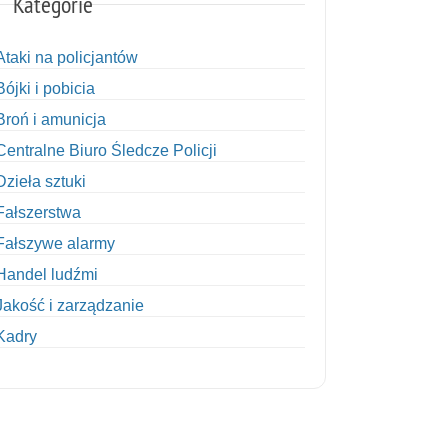
Kategorie
Ataki na policjantów
Bójki i pobicia
Broń i amunicja
Centralne Biuro Śledcze Policji
Dzieła sztuki
Fałszerstwa
Fałszywe alarmy
Handel ludźmi
Jakość i zarządzanie
Kadry
Kobiety w Policji
Korupcja
Kradzież