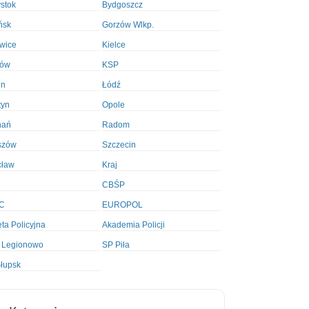
ystok
Bydgoszcz
ńsk
Gorzów Wlkp.
wice
Kielce
ków
KSP
in
Łódź
tyn
Opole
nań
Radom
szów
Szczecin
cław
Kraj
CBŚP
C
EUROPOL
ta Policyjna
Akademia Policji
 Legionowo
SP Piła
łupsk