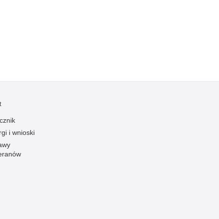
Kradzieże z włamaniem
Kultura
Logistyka, wyposażenie
Materiały wybuchowe
Nagrodzeni policjanci
Napady na banki
Napady na taksówkarzy
t
Napady na tiry
cznik
Nielegalny handel farmaceutykami
gi i wnioski
Nietrzeźwi kierujący
awy
eranów
Nietrzeźwi opiekunowie
Nietrzeźwi pracownicy
Niszczenie mienia
Nowoczesne technologie w pracy Policji
Odpowiedzialność majątkowa Policji