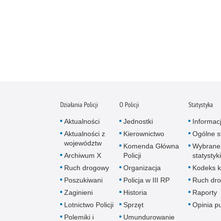
Działania Policji
O Policji
Statystyka
Aktualności
Jednostki
Informac
Aktualności z
Kierownictwo
Ogólne st
województw
Komenda Główna
Wybrane
Archiwum X
Policji
statystyki
Ruch drogowy
Organizacja
Kodeks k
Poszukiwani
Policja w III RP
Ruch dr
Zaginieni
Historia
Raporty
Lotnictwo Policji
Sprzęt
Opinia p
Polemiki i
Umundurowanie