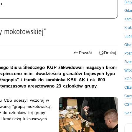
Biał
m.
Gda
Kato
Kra
y mokotowskiej"
Lubl
Olsz
Powrót
Drukuj
Poz
Rze
lnego Biura Śledczego KGP zlikwidowali magazyn broni
Wro
ezpieczono m.in. dwadzieścia granatów bojowych typu
KGP
 długopis" i tłumik do karabinka KBK AK i ok. 600
r. tymczasowo aresztowano 23 członków grupy.
CBZ
Gaze
łu CBŚ uderzyli wczoraj w
CSP
ywanej "grupą mokotowską".
y do członków tej grupy
SP S
 kradzieżą luksusowych