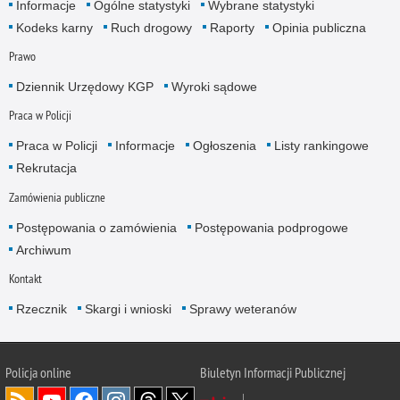
Informacje
Ogólne statystyki
Wybrane statystyki
Kodeks karny
Ruch drogowy
Raporty
Opinia publiczna
Prawo
Dziennik Urzędowy KGP
Wyroki sądowe
Praca w Policji
Praca w Policji
Informacje
Ogłoszenia
Listy rankingowe
Rekrutacja
Zamówienia publiczne
Postępowania o zamówienia
Postępowania podprogowe
Archiwum
Kontakt
Rzecznik
Skargi i wnioski
Sprawy weteranów
Policja
online
Biuletyn Informacji Publicznej