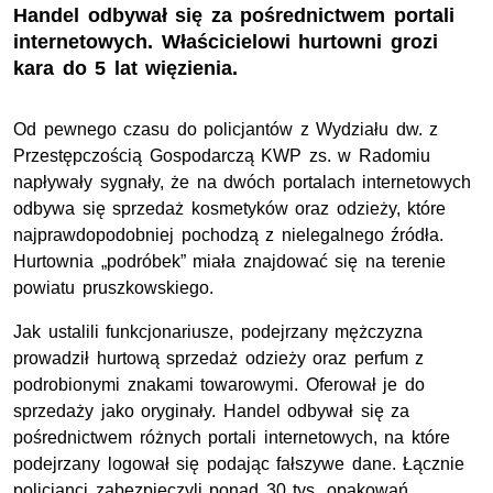
Handel odbywał się za pośrednictwem portali
internetowych. Właścicielowi hurtowni grozi
kara do 5 lat więzienia.
Od pewnego czasu do policjantów z Wydziału dw. z
Przestępczością Gospodarczą KWP zs. w Radomiu
napływały sygnały, że na dwóch portalach internetowych
odbywa się sprzedaż kosmetyków oraz odzieży, które
najprawdopodobniej pochodzą z nielegalnego źródła.
Hurtownia „podróbek” miała znajdować się na terenie
powiatu pruszkowskiego.
Jak ustalili funkcjonariusze, podejrzany mężczyzna
prowadził hurtową sprzedaż odzieży oraz perfum z
podrobionymi znakami towarowymi. Oferował je do
sprzedaży jako oryginały. Handel odbywał się za
pośrednictwem różnych portali internetowych, na które
podejrzany logował się podając fałszywe dane. Łącznie
policjanci zabezpieczyli ponad 30 tys. opakowań