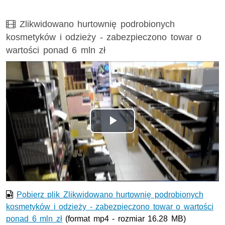
Film
Zlikwidowano hurtownię podrobionych
kosmetyków i odzieży - zabezpieczono towar o
wartości ponad 6 mln zł
Odtwórz
wideo
Pobierz plik Zlikwidowano hurtownię podrobionych
kosmetyków i odzieży - zabezpieczono towar o wartości
ponad 6 mln zł
(format mp4 - rozmiar 16.28 MB)