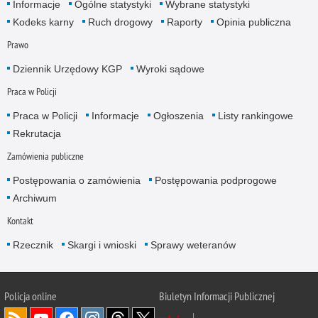
Informacje
Ogólne statystyki
Wybrane statystyki
Kodeks karny
Ruch drogowy
Raporty
Opinia publiczna
Prawo
Dziennik Urzędowy KGP
Wyroki sądowe
Praca w Policji
Praca w Policji
Informacje
Ogłoszenia
Listy rankingowe
Rekrutacja
Zamówienia publiczne
Postępowania o zamówienia
Postępowania podprogowe
Archiwum
Kontakt
Rzecznik
Skargi i wnioski
Sprawy weteranów
Policja
online
Biuletyn Informacji Publicznej