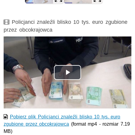
Film
Policjanci znaleźli blisko 10 tys. euro zgubione
przez obcokrajowca
Odtwórz
wideo
Pobierz plik Policjanci znaleźli blisko 10 tys. euro
zgubione przez obcokrajowca
(format mp4 - rozmiar 7.19
MB)