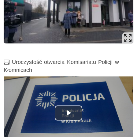
Film
Uroczystość otwarcia Komisariatu Policji w
Kłomnicach
Odtwórz
wideo