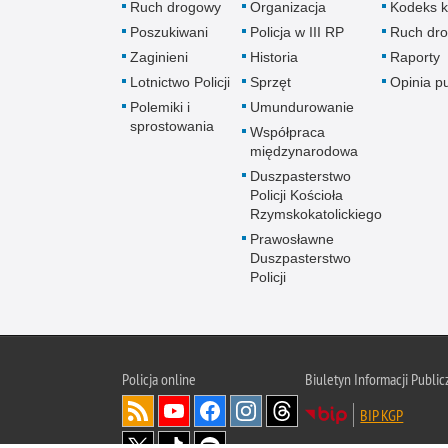
Ruch drogowy
Organizacja
Kodeks k
Poszukiwani
Policja w III RP
Ruch dr
Zaginieni
Historia
Raporty
Lotnictwo Policji
Sprzęt
Opinia p
Polemiki i
Umundurowanie
sprostowania
Współpraca
międzynarodowa
Duszpasterstwo
Policji Kościoła
Rzymskokatolickiego
Prawosławne
Duszpasterstwo
Policji
Policja
online
Biuletyn Informacji Public
BIP KGP