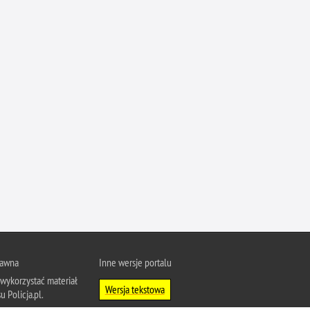
Ofiarni i odważni
Opinia publiczna
Oszustwa
Pedofilia, pornografia dziecięca
Piractwo przemysłowe
Podrabianie znaków towarowych
Pogryzienia przez psy
Polemiki i sprostowania
Policja inaczej
Policjant z pasją
Porwania
Pożary i podpalenia
rawna
Inne wersje portalu
Pranie brudnych pieniędzy
wykorzystać materiał
Wersja tekstowa
u Policja.pl.
Prawa człowieka