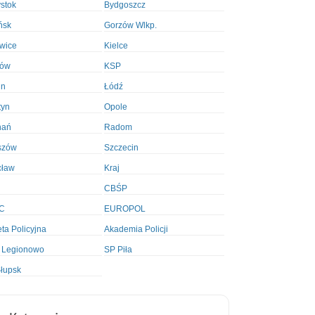
ystok
Bydgoszcz
ńsk
Gorzów Wlkp.
wice
Kielce
ków
KSP
in
Łódź
tyn
Opole
nań
Radom
szów
Szczecin
cław
Kraj
CBŚP
C
EUROPOL
ta Policyjna
Akademia Policji
 Legionowo
SP Piła
łupsk