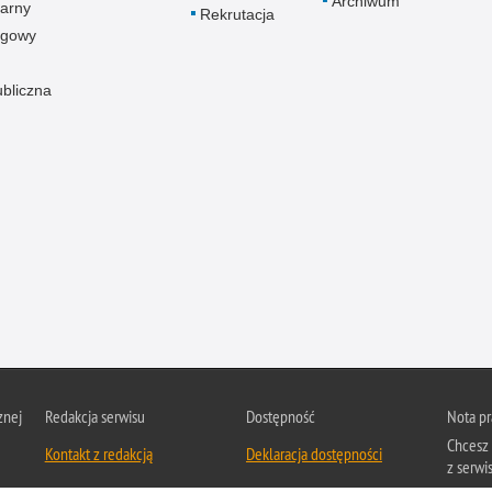
Archiwum
arny
Rekrutacja
ogowy
ubliczna
znej
Redakcja serwisu
Dostępność
Nota p
Chcesz 
Kontakt z redakcją
Deklaracja dostępności
z serwis