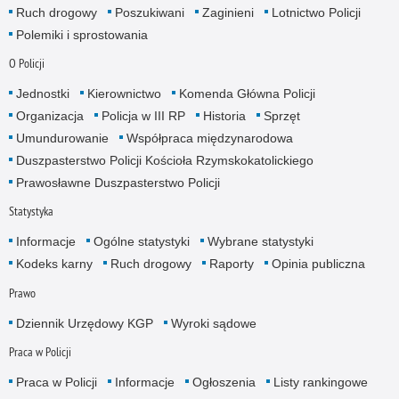
Ruch drogowy
Poszukiwani
Zaginieni
Lotnictwo Policji
Polemiki i sprostowania
O Policji
Jednostki
Kierownictwo
Komenda Główna Policji
Organizacja
Policja w III RP
Historia
Sprzęt
Umundurowanie
Współpraca międzynarodowa
Duszpasterstwo Policji Kościoła Rzymskokatolickiego
Prawosławne Duszpasterstwo Policji
Statystyka
Informacje
Ogólne statystyki
Wybrane statystyki
Kodeks karny
Ruch drogowy
Raporty
Opinia publiczna
Prawo
Dziennik Urzędowy KGP
Wyroki sądowe
Praca w Policji
Praca w Policji
Informacje
Ogłoszenia
Listy rankingowe