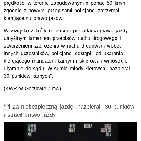
prędkości w terenie zabudowanym o ponad 50 km/h
zgodnie z nowymi przepisami policjanci zatrzymali
kierującemu prawo jazdy.
W związku z krótkim czasem posiadania prawa jazdy,
umyślnym łamaniem przepisów ruchu drogowego i
stworzeniem zagrożenia w ruchu drogowym wobec
innych uczestników, policjanci odstąpili od ukarania
kierującego mandatem karnym i skierowali wniosek o
ukaranie do sądu. W sumie młody kierowca „nazbierał
30 punktów karnych”.
(KWP w Gorzowie / mw)
Film
Za niebezpieczną jazdę „nazbierał” 30 punktów
i stracił prawo jazdy