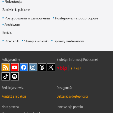
Rekrutacja
Zamówienia publiczne
Postępowania o zamówienia
Postępowania podprogowe
Archiwum
Kontakt
Rzecznik
Skargi i wnioski
Sprawy weteranów
Policja
online
Biuletyn Informacji Publicznej
BIP KGP
Redakcja serwisu
Dostępność
Kontakt z redakcją
Deklaracja dostępności
Nota prawna
Inne wersje portalu