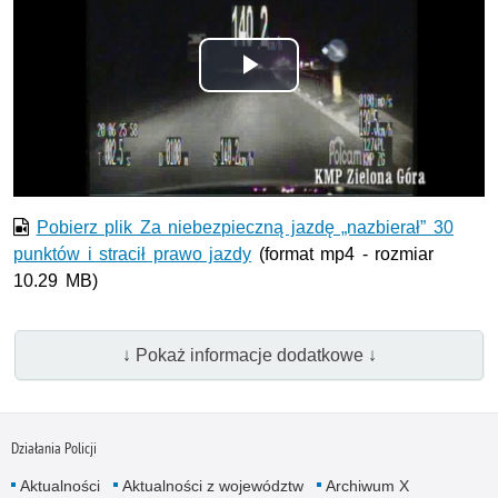
Odtwórz
wideo
Pobierz plik Za niebezpieczną jazdę „nazbierał” 30
punktów i stracił prawo jazdy
(format mp4 - rozmiar
10.29 MB)
↓ Pokaż informacje dodatkowe ↓
Działania Policji
Aktualności
Aktualności z województw
Archiwum X