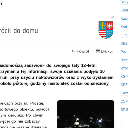
Biał
m.
Gda
Kato
Kra
wrócił do domu
Lubl
Olsz
Powrót
Drukuj
Poz
Rze
iadomością zadzwonił do swojego taty 12–letni
Wro
rzymaniu tej informacji, swoje działania podjęło 30
KGP
 m.in. przy użyciu noktowizorów oraz z wykorzystaniem
koło półtorej godziny nastolatek został odnaleziony
CBZ
Gaze
CSP
elcach przy ul. Prostej.
ortowego obiektu, pokłócił
SP S
ym kierunku. Po chwili
więcej go nie zobaczy.
odzinie własne działania