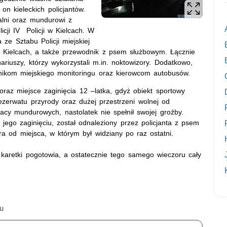
on kieleckich policjantów.
alni oraz mundurowi z
icji IV Policji w Kielcach. W
 ze Sztabu Policji miejskiej
i w Kielcach, a także przewodnik z psem służbowym. Łącznie
ariuszy, którzy wykorzystali m.in. noktowizory. Dodatkowo,
wnikom miejskiego monitoringu oraz kierowcom autobusów.
oraz miejsce zaginięcia 12 –latka, gdyż obiekt sportowy
ezerwatu przyrody oraz dużej przestrzeni wolnej od
acy mundurowych, nastolatek nie spełnił swojej groźby.
 jego zaginięciu, został odnaleziony przez policjanta z psem
a od miejsca, w którym był widziany po raz ostatni.
 karetki pogotowia, a ostatecznie tego samego wieczoru cały
mu