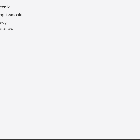
cznik
Ofiarni i odważni
gi i wnioski
Opinia publiczna
awy
Oszustwa
eranów
Pedofilia, pornografia dziecięca
Piractwo przemysłowe
Podrabianie znaków towarowych
Pogryzienia przez psy
Polemiki i sprostowania
Policja inaczej
Policjant z pasją
Porwania
Pożary i podpalenia
Pranie brudnych pieniędzy
Prawa człowieka