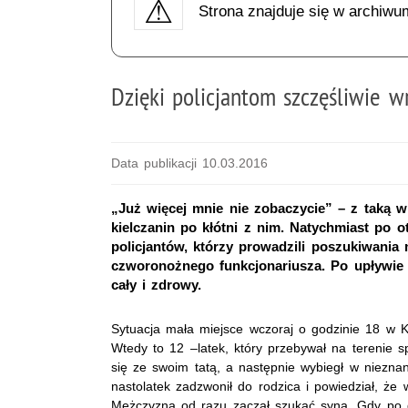
Strona znajduje się w archiwu
Dzięki policjantom szczęśliwie 
Data publikacji 10.03.2016
„Już więcej mnie nie zobaczycie” – z taką w
kielczanin po kłótni z nim. Natychmiast po ot
policjantów, którzy prowadzili poszukiwania
czworonożnego funkcjonariusza. Po upływie o
cały i zdrowy.
Sytuacja mała miejsce wczoraj o godzinie 18 w Ki
Wtedy to 12 –latek, który przebywał na terenie sp
się ze swoim tatą, a następnie wybiegł w nieznan
nastolatek zadzwonił do rodzica i powiedział, że 
Mężczyzna od razu zaczął szukać syna. Gdy po g