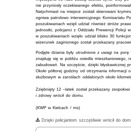
nie przyniosły oczekiwanego efektu, poinformował 
Natychmiast na miejsce zostali skierowani krymin
ogniwa patrolowo interwencyjnego Komisariatu Pol
poszukiwaniach wzięli udział również stróże prawa
jednostki, policjanci z Oddziału Prewencji Policj
w poszukiwaniach wzięło udział blisko 30 funkcjon
wizerunek zaginionego został przekazany praco
Podjęte dziania były utrudnione z uwagi na porę 
znajduję się w pobliżu osiedla mieszkaniowego, r
zabudowań. Na szczęście, dzięki błyskawicznej pr
Około półtorej godziny od otrzymania informacji o
służbowym w zaroślach oddalonych około kilometr
Zziębnięty 12 –latek został przekazany zespołowi
i zdrowy wrócił do domu.
(KWP w Kielcach / ms)
Film
Dzięki policjantom szczęśliwie wrócił do do