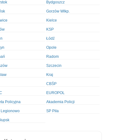
ystok
Bydgoszcz
ńsk
Gorzów Wlkp.
wice
Kielce
ków
KSP
in
Łódź
tyn
Opole
nań
Radom
szów
Szczecin
cław
Kraj
CBŚP
C
EUROPOL
ta Policyjna
Akademia Policji
 Legionowo
SP Piła
łupsk