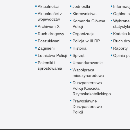
Aktualności
Jednostki
Informac
Aktualności z
Kierownictwo
Ogólne st
województw
Komenda Główna
Wybrane
Archiwum X
Policji
statystyki
Ruch drogowy
Organizacja
Kodeks k
Poszukiwani
Policja w III RP
Ruch dr
Zaginieni
Historia
Raporty
Lotnictwo Policji
Sprzęt
Opinia p
Polemiki i
Umundurowanie
sprostowania
Współpraca
międzynarodowa
Duszpasterstwo
Policji Kościoła
Rzymskokatolickiego
Prawosławne
Duszpasterstwo
Policji