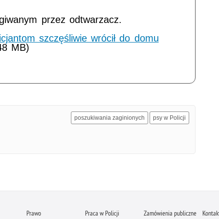
ugiwanym przez odtwarzacz.
licjantom szczęśliwie wrócił do domu
.48 MB)
poszukiwania zaginionych
psy w Policji
Prawo
Praca w Policji
Zamówienia publiczne
Kontak