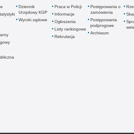
je
Dziennik
Praca w Policji
Postępowania o
Rze
Urzędowy KGP
zamówienia
atystyki
Informacje
Skar
Wyroki sądowe
Postępowania
Ogłoszenia
Spr
podprogowe
wet
Listy rankingowe
Archiwum
arny
Rekrutacja
ogowy
ubliczna