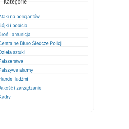
Kategorie
Ataki na policjantów
Bójki i pobicia
Broń i amunicja
Centralne Biuro Śledcze Policji
Dzieła sztuki
Fałszerstwa
Fałszywe alarmy
Handel ludźmi
Jakość i zarządzanie
Kadry
Kobiety w Policji
Korupcja
Kradzież