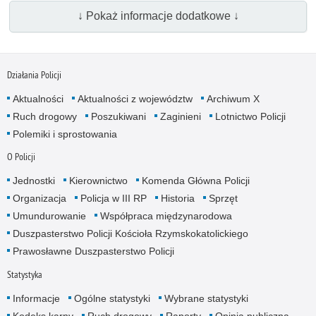
↓ Pokaż informacje dodatkowe ↓
Działania Policji
Aktualności
Aktualności z województw
Archiwum X
Ruch drogowy
Poszukiwani
Zaginieni
Lotnictwo Policji
Polemiki i sprostowania
O Policji
Jednostki
Kierownictwo
Komenda Główna Policji
Organizacja
Policja w III RP
Historia
Sprzęt
Umundurowanie
Współpraca międzynarodowa
Duszpasterstwo Policji Kościoła Rzymskokatolickiego
Prawosławne Duszpasterstwo Policji
Statystyka
Informacje
Ogólne statystyki
Wybrane statystyki
Kodeks karny
Ruch drogowy
Raporty
Opinia publiczna