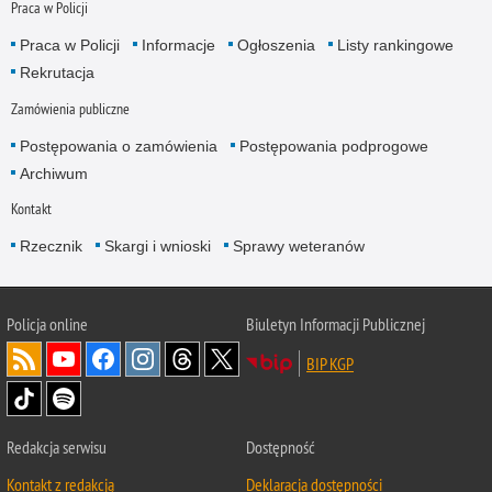
Praca w Policji
Praca w Policji
Informacje
Ogłoszenia
Listy rankingowe
Rekrutacja
Zamówienia publiczne
Postępowania o zamówienia
Postępowania podprogowe
Archiwum
Kontakt
Rzecznik
Skargi i wnioski
Sprawy weteranów
Policja
online
Biuletyn Informacji Publicznej
BIP KGP
Redakcja serwisu
Dostępność
Kontakt z redakcją
Deklaracja dostępności