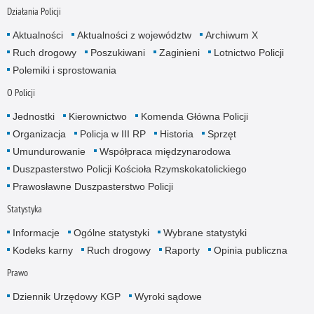
Działania Policji
Aktualności
Aktualności z województw
Archiwum X
Ruch drogowy
Poszukiwani
Zaginieni
Lotnictwo Policji
Polemiki i sprostowania
O Policji
Jednostki
Kierownictwo
Komenda Główna Policji
Organizacja
Policja w III RP
Historia
Sprzęt
Umundurowanie
Współpraca międzynarodowa
Duszpasterstwo Policji Kościoła Rzymskokatolickiego
Prawosławne Duszpasterstwo Policji
Statystyka
Informacje
Ogólne statystyki
Wybrane statystyki
Kodeks karny
Ruch drogowy
Raporty
Opinia publiczna
Prawo
Dziennik Urzędowy KGP
Wyroki sądowe