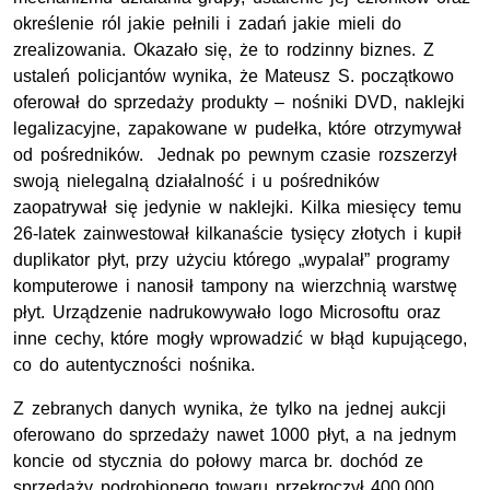
określenie ról jakie pełnili i zadań jakie mieli do
zrealizowania. Okazało się, że to rodzinny biznes. Z
ustaleń policjantów wynika, że Mateusz S. początkowo
oferował do sprzedaży produkty – nośniki DVD, naklejki
legalizacyjne, zapakowane w pudełka, które otrzymywał
od pośredników. Jednak po pewnym czasie rozszerzył
swoją nielegalną działalność i u pośredników
zaopatrywał się jedynie w naklejki. Kilka miesięcy temu
26-latek zainwestował kilkanaście tysięcy złotych i kupił
duplikator płyt, przy użyciu którego „wypalał” programy
komputerowe i nanosił tampony na wierzchnią warstwę
płyt. Urządzenie nadrukowywało logo Microsoftu oraz
inne cechy, które mogły wprowadzić w błąd kupującego,
co do autentyczności nośnika.
Z zebranych danych wynika, że tylko na jednej aukcji
oferowano do sprzedaży nawet 1000 płyt, a na jednym
koncie od stycznia do połowy marca br. dochód ze
sprzedaży podrobionego towaru przekroczył 400.000