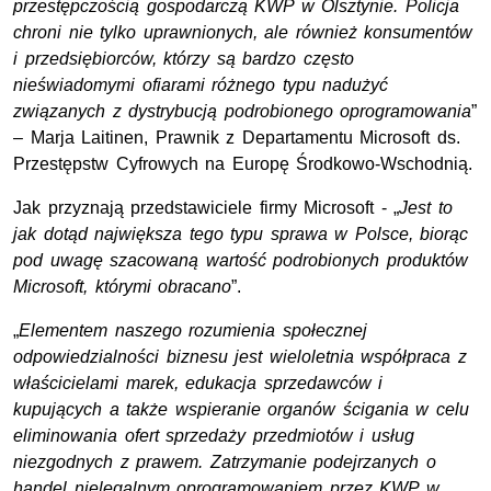
przestępczością gospodarczą KWP w Olsztynie. Policja
chroni nie tylko uprawnionych, ale również konsumentów
i przedsiębiorców, którzy są bardzo często
nieświadomymi ofiarami różnego typu nadużyć
związanych z dystrybucją podrobionego oprogramowania
”
– Marja Laitinen, Prawnik z Departamentu Microsoft ds.
Przestępstw Cyfrowych na Europę Środkowo-Wschodnią.
Jak przyznają przedstawiciele firmy Microsoft - „
Jest to
jak dotąd największa tego typu sprawa w Polsce, biorąc
pod uwagę szacowaną wartość podrobionych produktów
Microsoft, którymi obracano
”.
„
Elementem naszego rozumienia społecznej
odpowiedzialności biznesu jest wieloletnia współpraca z
właścicielami marek, edukacja sprzedawców i
kupujących a także wspieranie organów ścigania w celu
eliminowania ofert sprzedaży przedmiotów i usług
niezgodnych z prawem. Zatrzymanie podejrzanych o
handel nielegalnym oprogramowaniem przez KWP w