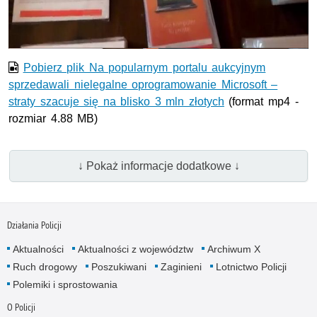
wideo
Pobierz plik Na popularnym portalu aukcyjnym
sprzedawali nielegalne oprogramowanie Microsoft –
straty szacuje się na blisko 3 mln złotych
(format mp4 -
rozmiar 4.88 MB)
↓ Pokaż informacje dodatkowe ↓
Działania Policji
Aktualności
Aktualności z województw
Archiwum X
Ruch drogowy
Poszukiwani
Zaginieni
Lotnictwo Policji
Polemiki i sprostowania
O Policji