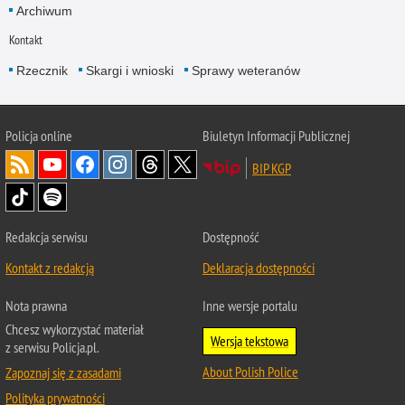
Archiwum
Kontakt
Rzecznik
Skargi i wnioski
Sprawy weteranów
Policja
online
Biuletyn Informacji Publicznej
BIP KGP
Redakcja serwisu
Dostępność
Kontakt z redakcją
Deklaracja dostępności
Nota prawna
Inne wersje portalu
Chcesz wykorzystać materiał
Wersja tekstowa
z serwisu Policja.pl.
About Polish Police
Zapoznaj się z zasadami
Polityka prywatności