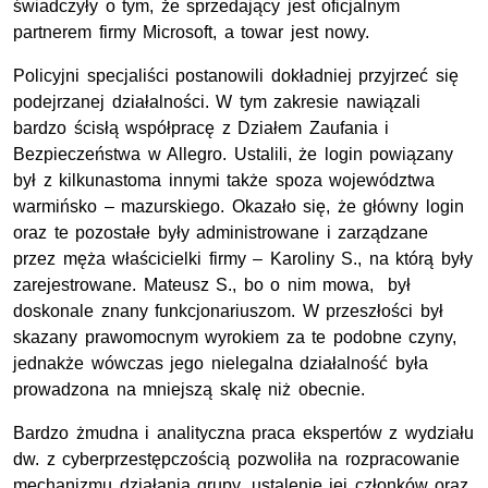
świadczyły o tym, że sprzedający jest oficjalnym
partnerem firmy Microsoft, a towar jest nowy.
Policyjni specjaliści postanowili dokładniej przyjrzeć się
podejrzanej działalności. W tym zakresie nawiązali
bardzo ścisłą współpracę z Działem Zaufania i
Bezpieczeństwa w Allegro. Ustalili, że login powiązany
był z kilkunastoma innymi także spoza województwa
warmińsko – mazurskiego. Okazało się, że główny login
oraz te pozostałe były administrowane i zarządzane
przez męża właścicielki firmy – Karoliny S., na którą były
zarejestrowane. Mateusz S., bo o nim mowa, był
doskonale znany funkcjonariuszom. W przeszłości był
skazany prawomocnym wyrokiem za te podobne czyny,
jednakże wówczas jego nielegalna działalność była
prowadzona na mniejszą skalę niż obecnie.
Bardzo żmudna i analityczna praca ekspertów z wydziału
dw. z cyberprzestępczością pozwoliła na rozpracowanie
mechanizmu działania grupy, ustalenie jej członków oraz