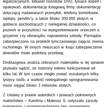
legalizacyjnych, kilkaset nośników DVD, tysiące kopert i
opakowań, dokumentację księgową firmy, dokumentację
dotyczącą nadawanych przesyłek, telefony komórkowe,
laptopy, pendriv’y, a także blisko 300.000 złotych w
gotówce pochodzących z nielegalnej działalności, co
pozwoli w przyszłości na wyegzekwowanie orzeczeń o
grzywnie czy obowiązku naprawienia szkody. Pieniądze
zabezpieczono na protokół tymczasowego zajęcia mienia
ruchomego. W innych miejscach w kraju zabezpieczenie
dowodów miało podobny przebieg.
Drobiazgowa analiza zebranych materiałów w tej sprawie
pozwala sądzić, że rodzinny interes funkcjonował od
kilku lat. W tym czasie mogło zostać oszukanych kilka
tysięcy osób, a wartość nielegalnego oprogramowania
może sięgać blisko 3 milionów złotych.
Z Ustawy o prawie autorskich i prawach pokrewnych
małżeństwo – Karolina i Mateusz S. usłyszało zarzuty
kopiowania i rozpowszechniania bez uprawnienia