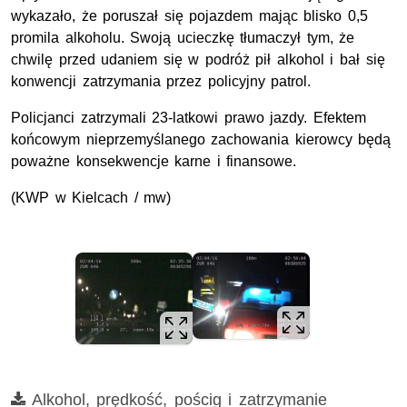
wykazało, że poruszał się pojazdem mając blisko 0,5
promila alkoholu. Swoją ucieczkę tłumaczył tym, że
chwilę przed udaniem się w podróż pił alkohol i bał się
konwencji zatrzymania przez policyjny patrol.
Policjanci zatrzymali 23-latkowi prawo jazdy. Efektem
końcowym nieprzemyślanego zachowania kierowcy będą
poważne konsekwencje karne i finansowe.
(KWP w Kielcach / mw)
Film
Alkohol, prędkość, pościg i zatrzymanie