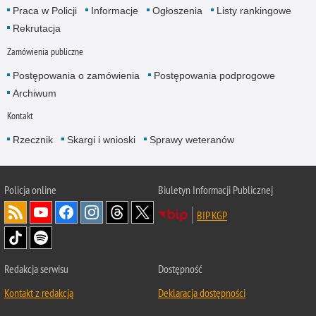
Praca w Policji
Informacje
Ogłoszenia
Listy rankingowe
Rekrutacja
Zamówienia publiczne
Postępowania o zamówienia
Postępowania podprogowe
Archiwum
Kontakt
Rzecznik
Skargi i wnioski
Sprawy weteranów
Policja
online
Biuletyn Informacji Publicznej
BIP KGP
Redakcja serwisu
Dostępność
Kontakt z redakcją
Deklaracja dostępności