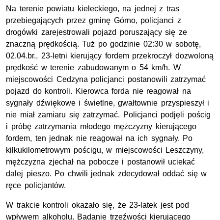
Na terenie powiatu kieleckiego, na jednej z tras
przebiegających przez gminę Górno, policjanci z
drogówki zarejestrowali pojazd poruszający się ze
znaczną prędkością. Tuż po godzinie 02:30 w sobotę,
02.04.br., 23-letni kierujący fordem przekroczył dozwoloną
prędkość w terenie zabudowanym o 54 km/h. W
miejscowości Cedzyna policjanci postanowili zatrzymać
pojazd do kontroli. Kierowca forda nie reagował na
sygnały dźwiękowe i świetlne, gwałtownie przyspieszył i
nie miał zamiaru się zatrzymać. Policjanci podjęli pościg
i próbę zatrzymania młodego mężczyzny kierującego
fordem, ten jednak nie reagował na ich sygnały. Po
kilkukilometrowym pościgu, w miejscowości Leszczyny,
mężczyzna zjechał na pobocze i postanowił uciekać
dalej pieszo. Po chwili jednak zdecydował oddać się w
ręce policjantów.
W trakcie kontroli okazało się, że 23-latek jest pod
wpływem alkoholu. Badanie trzeźwości kierującego