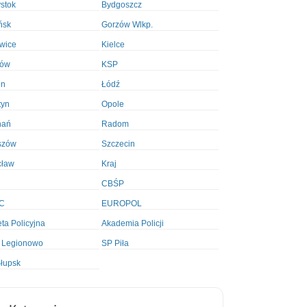
ystok
Bydgoszcz
ńsk
Gorzów Wlkp.
wice
Kielce
ków
KSP
in
Łódź
tyn
Opole
nań
Radom
szów
Szczecin
cław
Kraj
CBŚP
C
EUROPOL
ta Policyjna
Akademia Policji
 Legionowo
SP Piła
łupsk