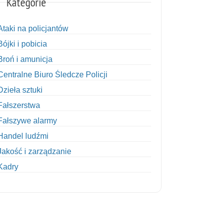
Kategorie
Ataki na policjantów
Bójki i pobicia
Broń i amunicja
Centralne Biuro Śledcze Policji
Dzieła sztuki
Fałszerstwa
Fałszywe alarmy
Handel ludźmi
Jakość i zarządzanie
Kadry
Kobiety w Policji
Korupcja
Kradzież