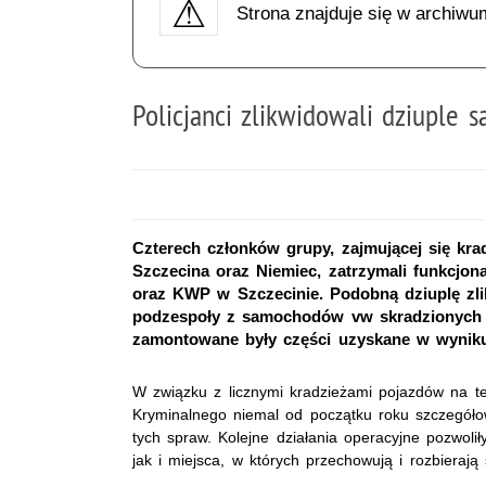
Strona znajduje się w archiwu
Policjanci zlikwidowali dziuple
Czterech członków grupy, zajmującej się kra
Szczecina oraz Niemiec, zatrzymali funkcjo
oraz KWP w Szczecinie. Podobną dziuplę zlikw
podzespoły z samochodów vw skradzionych 
zamontowane były części uzyskane w wyniku
W związku z licznymi kradzieżami pojazdów na te
Kryminalnego niemal od początku roku szczegóło
tych spraw. Kolejne działania operacyjne pozwol
jak i miejsca, w których przechowują i rozbierają