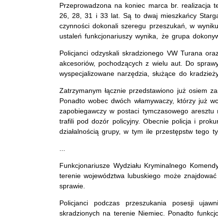
Przeprowadzona na koniec marca br. realizacja t
26, 28, 31 i 33 lat. Są to dwaj mieszkańcy Star
czynności dokonali szeregu przeszukań, w wynik
ustaleń funkcjonariuszy wynika, że grupa dokony
Policjanci odzyskali skradzionego VW Turana oraz
akcesoriów, pochodzących z wielu aut. Do spra
wyspecjalizowane narzędzia, służące do kradzież
Zatrzymanym łącznie przedstawiono już osiem za
Ponadto wobec dwóch włamywaczy, którzy już wcz
zapobiegawczy w postaci tymczasowego aresztu 
trafili pod dozór policyjny. Obecnie policja i pr
działalnością grupy, w tym ile przestępstw tego
...
Funkcjonariusze Wydziału Kryminalnego Komendy 
terenie województwa lubuskiego może znajdować s
sprawie.
Policjanci podczas przeszukania posesji uja
skradzionych na terenie Niemiec. Ponadto funkcj