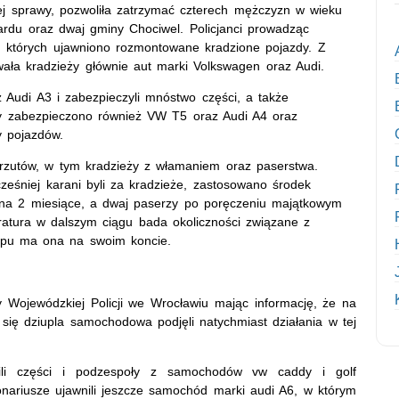
ej sprawy, pozwoliła zatrzymać czterech mężczyzn w wieku
gardu oraz dwaj gminy Chociwel. Policjanci prowadząc
u których ujawniono rozmontowane kradzione pojazdy. Z
wała kradzieży głównie aut marki Volkswagen oraz Audi.
 Audi A3 i zabezpieczyli mnóstwo części, a także
wy zabezpieczono również VW T5 oraz Audi A4 oraz
y pojazdów.
rzutów, w tym kradzieży z włamaniem oraz paserstwa.
eśniej karani byli za kradzieże, zastosowano środek
na 2 miesiące, a dwaj paserzy po poręczeniu majątkowym
okuratura w dalszym ciągu bada okoliczności związane z
 typu ma ona na swoim koncie.
Wojewódzkiej Policji we Wrocławiu mając informację, że na
ię dziupla samochodowa podjęli natychmiast działania w tej
wnili części i podzespoły z samochodów vw caddy i golf
onariusze ujawnili jeszcze samochód marki audi A6, w którym