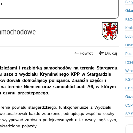
Biał
m.
Gda
Kato
Kra
 samochodowe
Lubl
Olsz
Powrót
Drukuj
Poz
Rze
dzieżami i rozbiórką samochodów na terenie Stargardu,
Wro
nariusze z wydziału Kryminalnego KPP w Stargardzie
KGP
idowali dolnośląscy policjanci. Znaleźli części i
na terenie Niemiec oraz samochód audi A6, w którym
CBZ
 czynu przestępczego.
Gaze
CSP
renie powiatu stargardzkiego, funkcjonariusze z Wydziału
wo analizowali każde zdarzenie, odnajdując wspólne cechy
SP S
iły wytypować zarówno podejrzewanych o te czyny mężczyzn,
 skradzione pojazdy.