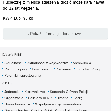
i ucieczkę z miejsca zdarzenia grozić może kara nawet
do 12 lat więzienia.
KWP Lublin / kp
↓ Pokaż informacje dodatkowe ↓
Działania Policji
Aktualności
Aktualności z województw
Archiwum X
Ruch drogowy
Poszukiwani
Zaginieni
Lotnictwo Policji
Polemiki i sprostowania
O Policji
Jednostki
Kierownictwo
Komenda Główna Policji
Organizacja
Policja w III RP
Historia
Sprzęt
Umundurowanie
Współpraca międzynarodowa
Duszpasterstwo Policji Kościoła Rzymskokatolickiego