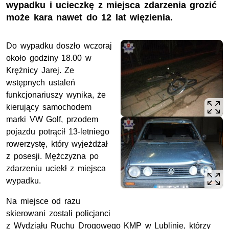
wypadku i ucieczkę z miejsca zdarzenia grozić
może kara nawet do 12 lat więzienia.
Do wypadku doszło wczoraj
około godziny 18.00 w
Krężnicy Jarej. Ze
wstępnych ustaleń
funkcjonariuszy wynika, że
kierujący samochodem
marki VW Golf, przodem
pojazdu potrącił 13-letniego
rowerzystę, który wyjeżdżał
z posesji. Mężczyzna po
zdarzeniu uciekł z miejsca
wypadku.
Na miejsce od razu
skierowani zostali policjanci
z Wydziału Ruchu Drogowego KMP w Lublinie, którzy