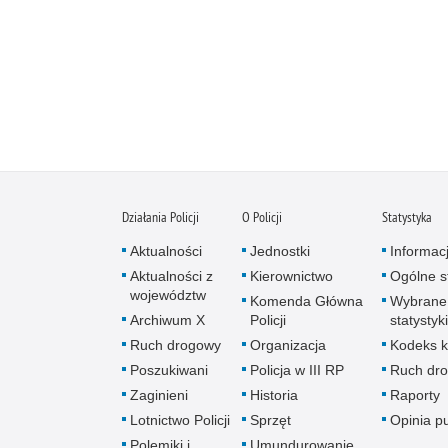
Działania Policji
O Policji
Statystyka
Aktualności
Jednostki
Informac
Aktualności z
Kierownictwo
Ogólne st
województw
Komenda Główna
Wybrane
Archiwum X
Policji
statystyki
Ruch drogowy
Organizacja
Kodeks k
Poszukiwani
Policja w III RP
Ruch dr
Zaginieni
Historia
Raporty
Lotnictwo Policji
Sprzęt
Opinia p
Polemiki i
Umundurowanie