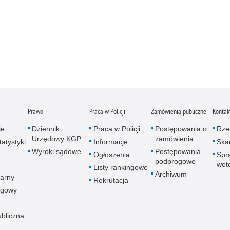
Prawo
Praca w Policji
Zamówienia publiczne
Kontak
je
Dziennik
Praca w Policji
Postępowania o
Rze
Urzędowy KGP
zamówienia
atystyki
Informacje
Skar
Wyroki sądowe
Postępowania
Ogłoszenia
Spr
podprogowe
wet
Listy rankingowe
Archiwum
arny
Rekrutacja
ogowy
ubliczna