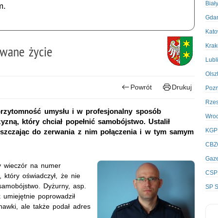
Biał
m.
Gda
Kato
Kra
owane życie
Lubl
Olsz
Powrót
Drukuj
Poz
Rze
 przytomność umysłu i w profesjonalny sposób
Wro
zną, który chciał popełnić samobójstwo. Ustalił
KGP
uszczając do zerwania z nim połączenia i w tym samym
CBZ
Gaze
y wieczór na numer
CSP
który oświadczył, że nie
samobójstwo. Dyżurny, asp.
SP S
 umiejętnie poprowadził
hawki, ale także podał adres