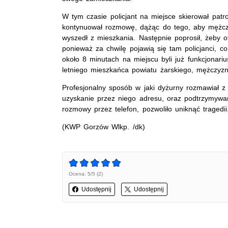
W tym czasie policjant na miejsce skierował patr
kontynuował rozmowę, dążąc do tego, aby mężczyz
wyszedł z mieszkania. Następnie poprosił, żeby o
ponieważ za chwilę pojawią się tam policjanci, 
około 8 minutach na miejscu byli już funkcjonarius
letniego mieszkańca powiatu żarskiego, mężczyzn
Profesjonalny sposób w jaki dyżurny rozmawiał z
uzyskanie przez niego adresu, oraz podtrzymywan
rozmowy przez telefon, pozwoliło uniknąć tragedii
(KWP Gorzów Wlkp. /dk)
Ocena: 5/5 (2)
Udostępnij
Udostępnij