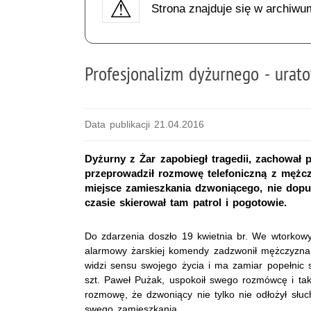
Strona znajduje się w archiwu
Profesjonalizm dyżurnego - urat
Data publikacji 21.04.2016
Dyżurny z Żar zapobiegł tragedii, zachował
przeprowadził rozmowę telefoniczną z mężczy
miejsce zamieszkania dzwoniącego, nie dop
czasie skierował tam patrol i pogotowie.
Do zdarzenia doszło 19 kwietnia br. We wtorkow
alarmowy żarskiej komendy zadzwonił mężczyzna, 
widzi sensu swojego życia i ma zamiar popełnic 
szt. Paweł Pużak, uspokoił swego rozmówcę i tak
rozmowę, że dzwoniący nie tylko nie odłożył słuc
swego zamieszkania.