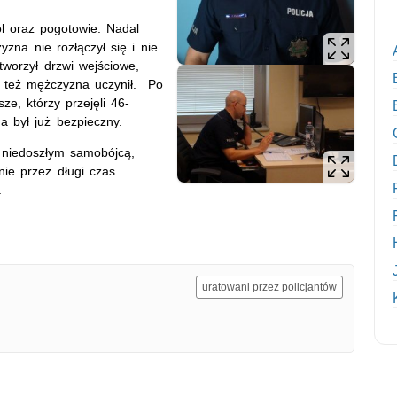
ol oraz pogotowie. Nadal
na nie rozłączył się i nie
tworzył drzwi wejściowe,
co też mężczyzna uczynił. Po
ze, którzy przejęli 46-
a był już bezpieczny.
 niedoszłym samobójcą,
ie przez długi czas
.
uratowani przez policjantów