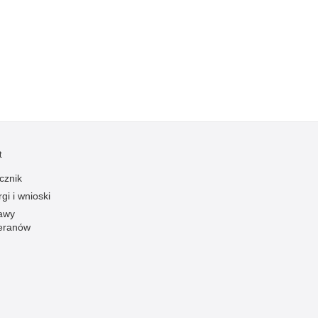
Kradzieże z włamaniem
Kultura
Logistyka, wyposażenie
Materiały wybuchowe
Nagrodzeni policjanci
Napady na banki
Napady na taksówkarzy
t
Napady na tiry
cznik
Nielegalny handel farmaceutykami
gi i wnioski
Nietrzeźwi kierujący
awy
eranów
Nietrzeźwi opiekunowie
Nietrzeźwi pracownicy
Niszczenie mienia
Nowoczesne technologie w pracy Policji
Odpowiedzialność majątkowa Policji