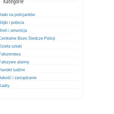
Kategorie
Ataki na policjantów
Bójki i pobicia
Broń i amunicja
Centralne Biuro Śledcze Policji
Dzieła sztuki
Fałszerstwa
Fałszywe alarmy
Handel ludźmi
Jakość i zarządzanie
Kadry
Kobiety w Policji
Korupcja
Kradzież