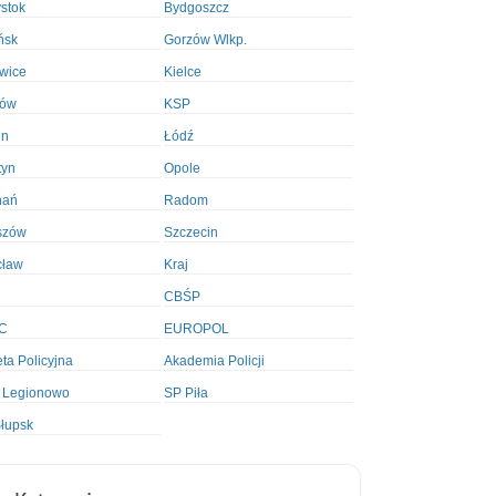
ystok
Bydgoszcz
ńsk
Gorzów Wlkp.
wice
Kielce
ków
KSP
in
Łódź
tyn
Opole
nań
Radom
szów
Szczecin
cław
Kraj
CBŚP
C
EUROPOL
ta Policyjna
Akademia Policji
 Legionowo
SP Piła
łupsk