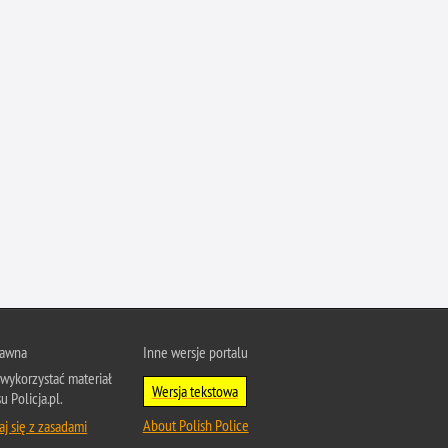
Przestępczość narkotykowa
Przestępczość nieletnich
Przestępczość paliwowa
Przestępczość przeciwko porządkowi
publicznemu
Przestępczość przeciwko prawom
autorskim
Przestępczość przeciwko środowisku
Przestępczość przeciwko zwierzętom
Przestępczość przeciwko życiu
Przestępczość samochodowa
Przestępczość seksualna
Przestępczość ubezpieczeniowa
rawna
Inne wersje portalu
wykorzystać materiał
Przewinienia w Policji
Wersja tekstowa
u Policja.pl.
Pseudokibice
About Polish Police
j się z zasadami
Rozboje