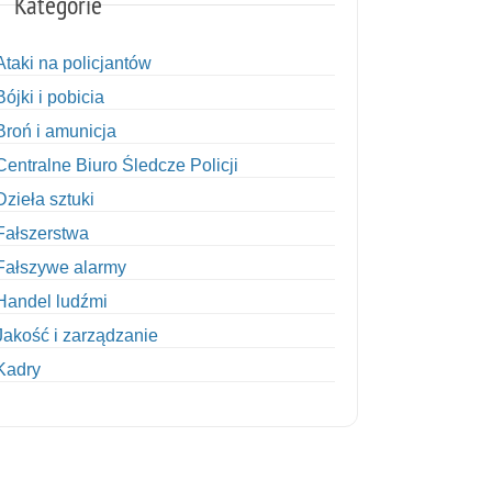
Kategorie
Ataki na policjantów
Bójki i pobicia
Broń i amunicja
Centralne Biuro Śledcze Policji
Dzieła sztuki
Fałszerstwa
Fałszywe alarmy
Handel ludźmi
Jakość i zarządzanie
Kadry
Kobiety w Policji
Korupcja
Kradzież