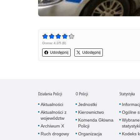
Ocena: 4.2/5 (6)
Udostępnij
Udostępnij
Działania Policji
O Policji
Statystyka
Aktualności
Jednostki
Informac
Aktualności z
Kierownictwo
Ogólne st
województw
Komenda Główna
Wybrane
Archiwum X
Policji
statystyki
Ruch drogowy
Organizacja
Kodeks k