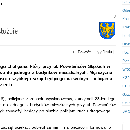
Biał
m.
Gda
Kato
Kra
łużbie
Lubl
Olsz
Powrót
Drukuj
Poz
Rze
ego chuligana, który przy ul. Powstańców Śląskich w
Wro
owe do jednego z budynków mieszkalnych. Mężczyzna
KGP
ści i szybkiej reakcji będącego na wolnym, policjanta
zienia.
CBZ
Gaze
), policjanci z zespołu wywiadowców, zatrzymali 23-letniego
CSP
e do jednego z budynków mieszkalnych przy ul. Powstańców
yk zauważył będący po służbie policjant ruchu drogowego,
SP S
zaczął uciekać, pobiegł za nim i na bieżąco informował o