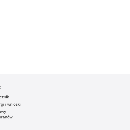
Profanacje, zbeszczeszczania
Profilaktyka
Przemoc domowa
Przemoc w szkole
Przemyt
Przestępczość alkoholowa
Przestępczość bankowa i kredytowa
Przestępczość cudzoziemców
Przestępczość farmaceutyczna
Przestępczość gospodarcza
t
Przestępczość internetowa
cznik
Przestępczość komputerowa
gi i wnioski
awy
Przestępczość kryminalna
eranów
Przestępczość międzynarodowa