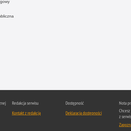
ogowy
ubliczna
znej
Redakcja serwisu
Dostępność
Nota p
Chcesz 
Kontakt z redakcją
Deklaracja dostępności
z serwis
Zapozna