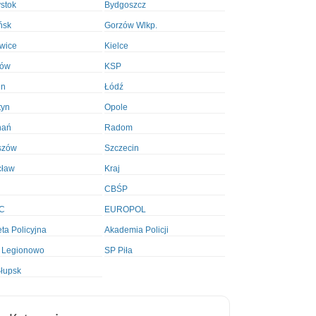
ystok
Bydgoszcz
ńsk
Gorzów Wlkp.
wice
Kielce
ków
KSP
in
Łódź
tyn
Opole
nań
Radom
szów
Szczecin
cław
Kraj
CBŚP
C
EUROPOL
ta Policyjna
Akademia Policji
 Legionowo
SP Piła
łupsk