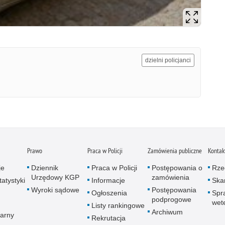
dzielni policjanci
Prawo
Praca w Policji
Zamówienia publiczne
Kontak
je
Dziennik
Praca w Policji
Postępowania o
Rze
Urzędowy KGP
zamówienia
atystyki
Informacje
Skar
Wyroki sądowe
Postępowania
Ogłoszenia
Spr
podprogowe
wet
Listy rankingowe
Archiwum
arny
Rekrutacja