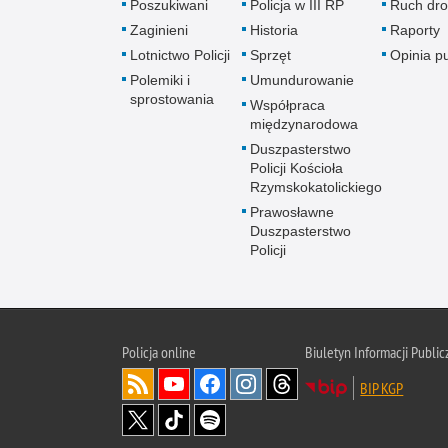
Poszukiwani
Policja w III RP
Ruch dr
Zaginieni
Historia
Raporty
Lotnictwo Policji
Sprzęt
Opinia p
Polemiki i
Umundurowanie
sprostowania
Współpraca
międzynarodowa
Duszpasterstwo
Policji Kościoła
Rzymskokatolickiego
Prawosławne
Duszpasterstwo
Policji
Policja
online
Biuletyn Informacji Public
BIP KGP