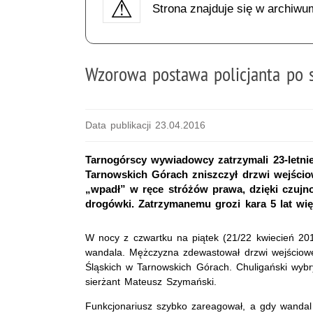
Strona znajduje się w archiwu
Wzorowa postawa policjanta po s
Data publikacji 23.04.2016
Tarnogórscy wywiadowcy zatrzymali 23-letni
Tarnowskich Górach zniszczył drzwi wejści
„wpadł” w ręce stróżów prawa, dzięki czujno
drogówki. Zatrzymanemu grozi kara 5 lat wię
W nocy z czwartku na piątek (21/22 kwiecień 2016
wandala. Mężczyzna zdewastował drzwi wejściow
Śląskich w Tarnowskich Górach. Chuligański wybr
sierżant Mateusz Szymański.
Funkcjonariusz szybko zareagował, a gdy wandal 