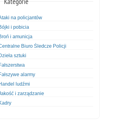
Kategorie
Ataki na policjantów
Bójki i pobicia
Broń i amunicja
Centralne Biuro Śledcze Policji
Dzieła sztuki
Fałszerstwa
Fałszywe alarmy
Handel ludźmi
Jakość i zarządzanie
Kadry
Kobiety w Policji
Korupcja
Kradzież