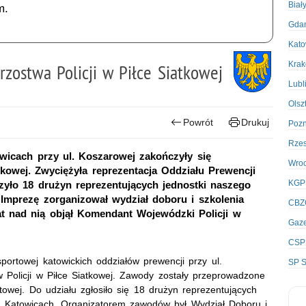
Biał
m.
Gda
Kato
Kra
zostwa Policji w Piłce Siatkowej
Lubl
Olsz
Powrót
Drukuj
Poz
Rze
wicach przy ul. Koszarowej zakończyły się
Wro
tkowej. Zwyciężyła reprezentacja Oddziału Prewencji
KGP
zyło 18 drużyn reprezentujących jednostki naszego
 Imprezę zorganizował wydział doboru i szkolenia
CBZ
at nad nią objął Komendant Wojewódzki Policji w
Gaze
CSP
portowej katowickich oddziałów prewencji przy ul.
SP S
 Policji w Piłce Siatkowej. Zawody zostały przeprowadzone
towej. Do udziału zgłosiło się 18 drużyn reprezentujących
 w Katowicach. Organizatorem zawodów był Wydział Doboru i