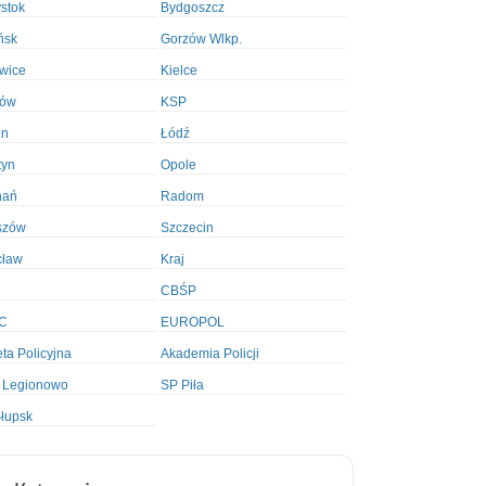
ystok
Bydgoszcz
ńsk
Gorzów Wlkp.
wice
Kielce
ków
KSP
in
Łódź
tyn
Opole
nań
Radom
szów
Szczecin
cław
Kraj
CBŚP
C
EUROPOL
ta Policyjna
Akademia Policji
 Legionowo
SP Piła
łupsk