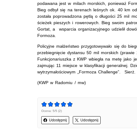
podawana jest w milach morskich, ponieważ Form
Bieg odbył się na terenach leśnych ok. 40 km o
została poprowadzona pętlą o długości 25 mil mo
ścieżek pieszych i rowerowych. Bieg swoim patro
Gortat, a wsparcia organizacyjnego udzielił dow
Formoza.
Policyjne małżeństwo przygotowywało się do biegu
przebiegnięcie dystansu 50 mil morskich (prawie
Funkcjonariuszka z KWP wbiegła na metę jako jed
zajmując 11 miejsce w klasyfikacji generalnej. 
wytrzymałościowym „Formoza Challenge”. Sierż. 
(KWP w Radomiu / mw)
Ocena: 5/5 (2)
Udostępnij
Udostępnij