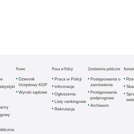
Prawo
Praca w Policji
Zamówienia publiczne
Kontak
je
Dziennik
Praca w Policji
Postępowania o
Rze
Urzędowy KGP
zamówienia
atystyki
Informacje
Skar
Wyroki sądowe
Postępowania
Ogłoszenia
Spr
podprogowe
wet
Listy rankingowe
Archiwum
arny
Rekrutacja
ogowy
ubliczna