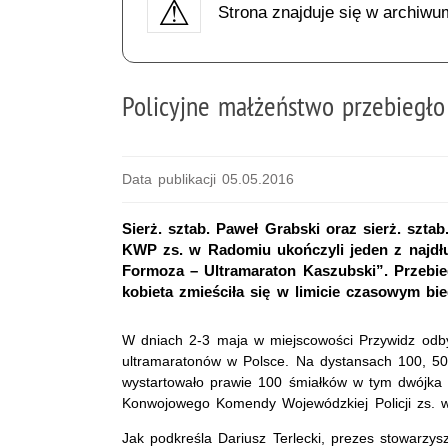
Strona znajduje się w archiwu
Policyjne małżeństwo przebiegł
Data publikacji 05.05.2016
Sierż. sztab. Paweł Grabski oraz sierż. sz
KWP zs. w Radomiu ukończyli jeden z najdłu
Formoza – Ultramaraton Kaszubski”. Przebieg
kobieta zmieściła się w limicie czasowym bie
W dniach 2-3 maja w miejscowości Przywidz odby
ultramaratonów w Polsce. Na dystansach 100, 50
wystartowało prawie 100 śmiałków w tym dwójka 
Konwojowego Komendy Wojewódzkiej Policji zs. 
Jak podkreśla Dariusz Terlecki, prezes stowarzy