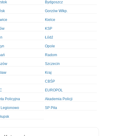
ystok
Bydgoszcz
ńsk
Gorzów Wlkp.
wice
Kielce
ków
KSP
in
Łódź
tyn
Opole
nań
Radom
szów
Szczecin
cław
Kraj
CBŚP
C
EUROPOL
ta Policyjna
Akademia Policji
 Legionowo
SP Piła
łupsk