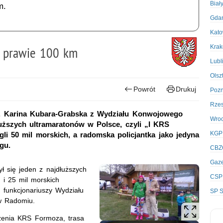
Biał
m.
Gda
Kato
Kra
o prawie 100 km
Lubl
Olsz
Powrót
Drukuj
Poz
Rze
tab. Karina Kubara-Grabska z Wydziału Konwojowego
Wro
ższych ultramaratonów w Polsce, czyli „I KRS
KGP
li 50 mil morskich, a radomska policjantka jako jedyna
gu.
CBZ
Gaze
ł się jeden z najdłuższych
CSP
 i 25 mil morskich
funkcjonariuszy Wydziału
SP S
w Radomiu.
szenia KRS Formoza, trasa