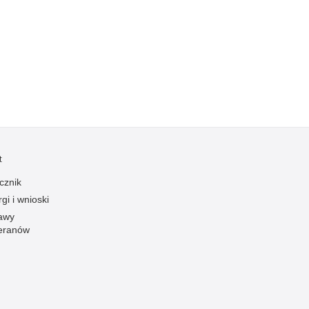
Kradzieże z włamaniem
Kultura
Logistyka, wyposażenie
Materiały wybuchowe
Nagrodzeni policjanci
Napady na banki
Napady na taksówkarzy
t
Napady na tiry
Nielegalny handel farmaceutykami
cznik
gi i wnioski
Nietrzeźwi kierujący
awy
Nietrzeźwi opiekunowie
eranów
Nietrzeźwi pracownicy
Niszczenie mienia
Nowoczesne technologie w pracy Policji
Odpowiedzialność majątkowa Policji