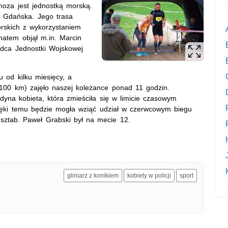
oza jest jednostką morską.
d Gdańska. Jego trasa
rskich z wykorzystaniem
natem objął m.in. Marcin
ódca Jednostki Wojskowej
 od kilku miesięcy, a
 100 km) zajęło naszej koleżance ponad 11 godzin.
yna kobieta, która zmieściła się w limicie czasowym
Dzięki temu będzie mogła wziąć udział w czerwcowym biegu
sztab. Paweł Grabski był na mecie 12.
gliniarz z konikiem
kobiety w policji
sport