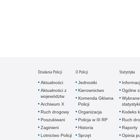
Działania Policji
O Policji
Statystyka
Aktualności
Jednostki
Informac
Aktualności z
Kierownictwo
Ogólne st
województw
Komenda Główna
Wybrane
Archiwum X
Policji
statystyki
Ruch drogowy
Organizacja
Kodeks k
Poszukiwani
Policja w III RP
Ruch dr
Zaginieni
Historia
Raporty
Lotnictwo Policji
Sprzęt
Opinia p