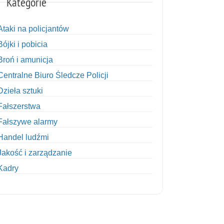
Kategorie
Ataki na policjantów
Bójki i pobicia
Broń i amunicja
Centralne Biuro Śledcze Policji
Dzieła sztuki
Fałszerstwa
Fałszywe alarmy
Handel ludźmi
Jakość i zarządzanie
Kadry
Kobiety w Policji
Korupcja
Kradzież