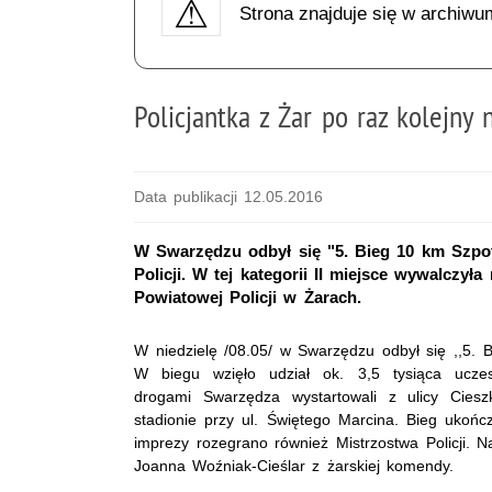
Strona znajduje się w archiwu
Policjantka z Żar po raz kolejny
Data publikacji 12.05.2016
W Swarzędzu odbył się "5. Bieg 10 km Szpo
Policji. W tej kategorii II miejsce wywalcz
Powiatowej Policji w Żarach.
W niedzielę /08.05/ w Swarzędzu odbył się ,,5.
W biegu wzięło udział ok. 3,5 tysiąca uczes
drogami Swarzędza wystartowali z ulicy Cieszk
stadionie przy ul. Świętego Marcina. Bieg ukoń
imprezy rozegrano również Mistrzostwa Policji. Na
Joanna Woźniak-Cieślar z żarskiej komendy.