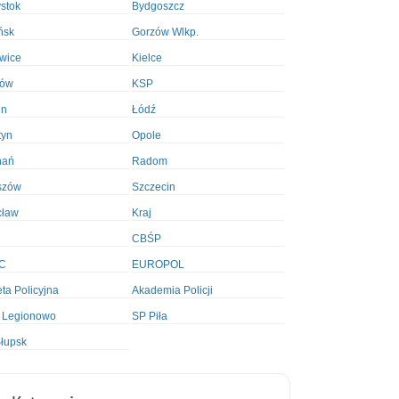
ystok
Bydgoszcz
ńsk
Gorzów Wlkp.
wice
Kielce
ków
KSP
in
Łódź
tyn
Opole
nań
Radom
szów
Szczecin
cław
Kraj
CBŚP
C
EUROPOL
ta Policyjna
Akademia Policji
 Legionowo
SP Piła
łupsk