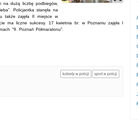
gi na dużą liczbę podbiegów,
eba”. Policjantka stanęła na
 także zajęła II miejsce w
cie ma liczne sukcesy. 17 kwietnia br. w Poznaniu zajęła I
amach "9. Poznań Półmaratonu".
kobiety w policji
sport w policji