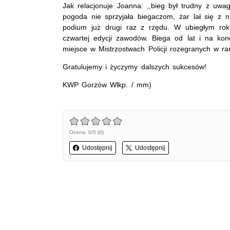
Jak relacjonuje Joanna: ,,bieg był trudny z uwa
pogoda nie sprzyjała biegaczom, żar lał się z ni
podium już drugi raz z rzędu. W ubiegłym roku
czwartej edycji zawodów. Biega od lat i na kon
miejsce w Mistrzostwach Policji rozegranych w r
Gratulujemy i życzymy dalszych sukcesów!
KWP Gorzów Wlkp. / mm)
Ocena: 0/5 (0)
Udostępnij
Udostępnij