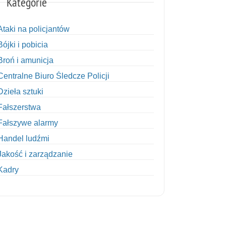
Kategorie
Ataki na policjantów
Bójki i pobicia
Broń i amunicja
Centralne Biuro Śledcze Policji
Dzieła sztuki
Fałszerstwa
Fałszywe alarmy
Handel ludźmi
Jakość i zarządzanie
Kadry
Kobiety w Policji
Korupcja
Kradzież