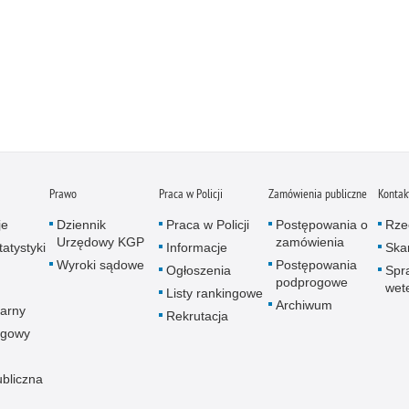
Prawo
Praca w Policji
Zamówienia publiczne
Kontak
je
Dziennik
Praca w Policji
Postępowania o
Rze
Urzędowy KGP
zamówienia
atystyki
Informacje
Skar
Wyroki sądowe
Postępowania
Ogłoszenia
Spr
podprogowe
wet
Listy rankingowe
Archiwum
arny
Rekrutacja
ogowy
ubliczna