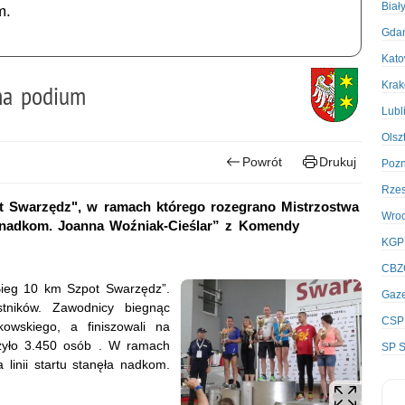
Biał
m.
Gda
Kato
Kra
 na podium
Lubl
Olsz
Powrót
Drukuj
Poz
Rze
t Swarzędz", w ramach którego rozegrano Mistrzostwa
Wro
yła nadkom. Joanna Woźniak-Cieślar” z Komendy
KGP
CBZ
 Bieg 10 km Szpot Swarzędz”.
Gaze
tników. Zawodnicy biegnąc
CSP
owskiego, a finiszowali na
czyło 3.450 osób . W ramach
SP S
 linii startu stanęła nadkom.