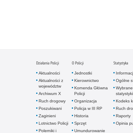
Działania Policji
O Policji
Statystyka
Aktualności
Jednostki
Informac
Aktualności z
Kierownictwo
Ogólne st
województw
Komenda Główna
Wybrane
Archiwum X
Policji
statystyki
Ruch drogowy
Organizacja
Kodeks k
Poszukiwani
Policja w III RP
Ruch dr
Zaginieni
Historia
Raporty
Lotnictwo Policji
Sprzęt
Opinia p
Polemiki i
Umundurowanie