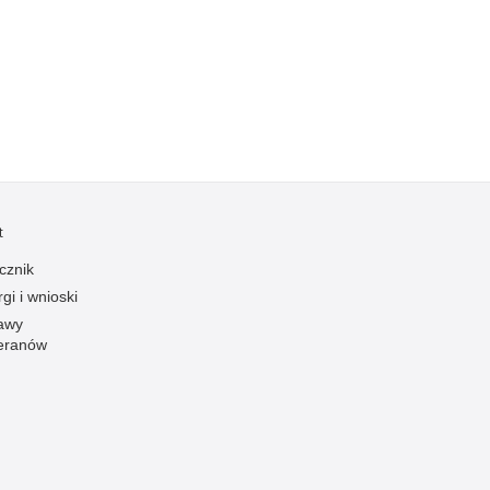
Kradzieże z włamaniem
Kultura
Logistyka, wyposażenie
Materiały wybuchowe
Nagrodzeni policjanci
Napady na banki
Napady na taksówkarzy
t
Napady na tiry
cznik
Nielegalny handel farmaceutykami
gi i wnioski
Nietrzeźwi kierujący
awy
eranów
Nietrzeźwi opiekunowie
Nietrzeźwi pracownicy
Niszczenie mienia
Nowoczesne technologie w pracy Policji
Odpowiedzialność majątkowa Policji