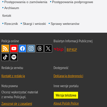
Postępowania o zamówienia
Postępowania podprogowe
Archiwum
Kontakt
Rzecznik
Skargi i wnioski
Sprawy weteranów
Policja
online
Biuletyn Informacji Publicznej
BIP KGP
Redakcja serwisu
Dostępność
Kontakt z redakcją
Deklaracja dostępności
Nota prawna
Inne wersje portalu
Chcesz wykorzystać materiał
Wersja tekstowa
z serwisu Policja.pl.
About Polish Police
Zapoznaj się z zasadami