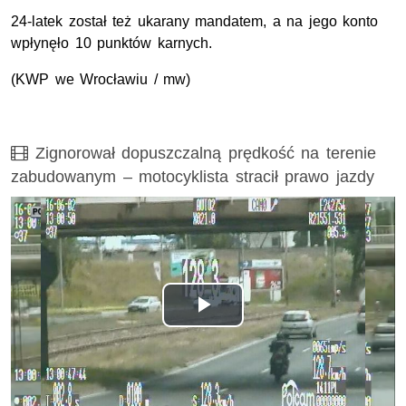
24-latek został też ukarany mandatem, a na jego konto
wpłynęło 10 punktów karnych.
(KWP we Wrocławiu / mw)
Film
Zignorował dopuszczalną prędkość na terenie
zabudowanym – motocyklista stracił prawo jazdy
Odtwórz
wideo