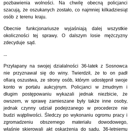
pozbawienia wolności. Na chwilę obecną policjanci
szacują, że oszukanych zostało, co najmniej kilkadziesiąt
osób z terenu kraju.
Obecnie funkcjonariusze wyjaśniają dalej wszystkie
okoliczności tej sprawy. O dalszym losie mężczyzny
zdecyduje sąd.
...
Przyłapany na swojej działalności 36-latek z Sosnowca
nie przyznawał się do winy. Twierdził, że to on padł
ofiarą oszustwa, ze strony osób, którym udostępnił swoje
konto w portalu aukcyjnym. Policjanci w żmudnym i
długim postępowaniu wykazali jednak niezbicie, że
owszem, w sprawę zamieszane były także inne osoby,
jednak czynny udział podejrzanego w procederze nie
budzi wątpliwości. Śledczy po wykonaniu ogromu pracy i
zgromadzeniu obszernego materiału dowodowego,
właśnie skierowali akt oskarżenia do sądu. 36-letniemu