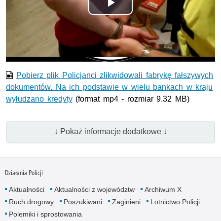
Odtwórz
wideo
Pobierz plik Policjanci zlikwidowali fabrykę fałszywych
dokumentów. Na ich podstawie w wielu bankach w kraju
wyłudzano kredyty
(format mp4 - rozmiar 9.32 MB)
↓ Pokaż informacje dodatkowe ↓
Działania Policji
Aktualności
Aktualności z województw
Archiwum X
Ruch drogowy
Poszukiwani
Zaginieni
Lotnictwo Policji
Polemiki i sprostowania