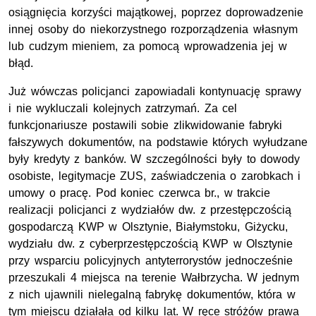
osiągnięcia korzyści majątkowej, poprzez doprowadzenie
innej osoby do niekorzystnego rozporządzenia własnym
lub cudzym mieniem, za pomocą wprowadzenia jej w
błąd.
Już wówczas policjanci zapowiadali kontynuację sprawy
i nie wykluczali kolejnych zatrzymań. Za cel
funkcjonariusze postawili sobie zlikwidowanie fabryki
fałszywych dokumentów, na podstawie których wyłudzane
były kredyty z banków. W szczególności były to dowody
osobiste, legitymacje ZUS, zaświadczenia o zarobkach i
umowy o pracę. Pod koniec czerwca br., w trakcie
realizacji policjanci z wydziałów dw. z przestępczością
gospodarczą KWP w Olsztynie, Białymstoku, Giżycku,
wydziału dw. z cyberprzestępczością KWP w Olsztynie
przy wsparciu policyjnych antyterrorystów jednocześnie
przeszukali 4 miejsca na terenie Wałbrzycha. W jednym
z nich ujawnili nielegalną fabrykę dokumentów, która w
tym miejscu działała od kilku lat. W ręce stróżów prawa