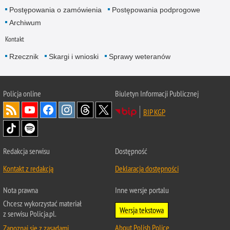
Postępowania o zamówienia
Postępowania podprogowe
Archiwum
Kontakt
Rzecznik
Skargi i wnioski
Sprawy weteranów
Policja
online
Biuletyn Informacji Publicznej
BIP KGP
Redakcja serwisu
Dostępność
Kontakt z redakcją
Deklaracja dostępności
Nota prawna
Inne wersje portalu
Chcesz wykorzystać materiał
Wersja tekstowa
z serwisu Policja.pl.
About Polish Police
Zapoznaj się z zasadami